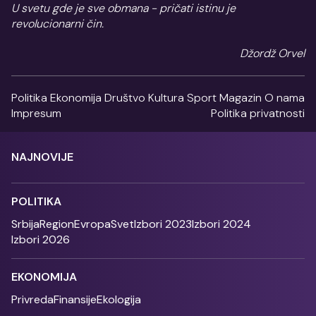
U svetu gde je sve obmana - pričati istinu je
revolucionarni čin.
Džordž Orvel
Politika
Ekonomija
Društvo
Kultura
Sport
Magazin
O nama
Impresum
Politika privatnosti
NAJNOVIJE
POLITIKA
Srbija
Region
Evropa
Svet
Izbori 2023
Izbori 2024
Izbori 2026
EKONOMIJA
Privreda
Finansije
Ekologija