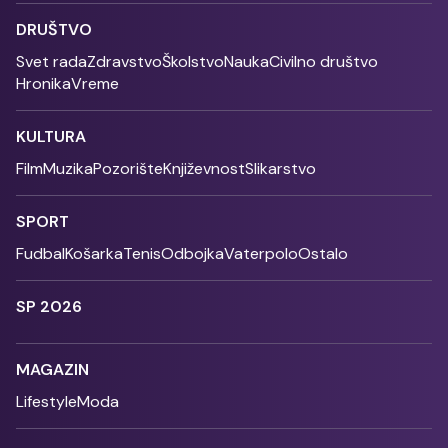
DRUŠTVO
Svet rada
Zdravstvo
Školstvo
Nauka
Civilno društvo
Hronika
Vreme
KULTURA
Film
Muzika
Pozorište
Književnost
Slikarstvo
SPORT
Fudbal
Košarka
Tenis
Odbojka
Vaterpolo
Ostalo
SP 2026
MAGAZIN
Lifestyle
Moda