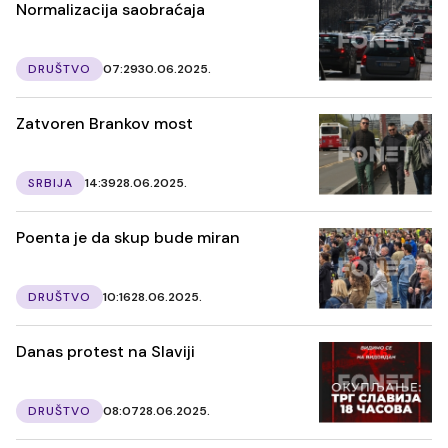
Normalizacija saobraćaja
DRUŠTVO
07:29
30.06.2025.
Zatvoren Brankov most
SRBIJA
14:39
28.06.2025.
Poenta je da skup bude miran
DRUŠTVO
10:16
28.06.2025.
Danas protest na Slaviji
DRUŠTVO
08:07
28.06.2025.