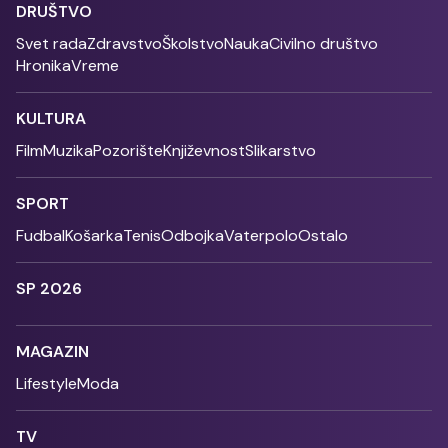
DRUŠTVO
Svet rada
Zdravstvo
Školstvo
Nauka
Civilno društvo
Hronika
Vreme
KULTURA
Film
Muzika
Pozorište
Književnost
Slikarstvo
SPORT
Fudbal
Košarka
Tenis
Odbojka
Vaterpolo
Ostalo
SP 2026
MAGAZIN
Lifestyle
Moda
TV