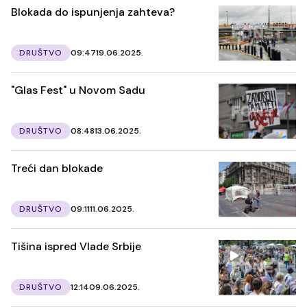
Blokada do ispunjenja zahteva?
DRUŠTVO
09:47
19.06.2025.
"Glas Fest" u Novom Sadu
DRUŠTVO
08:48
13.06.2025.
Treći dan blokade
DRUŠTVO
09:11
11.06.2025.
Tišina ispred Vlade Srbije
DRUŠTVO
12:14
09.06.2025.