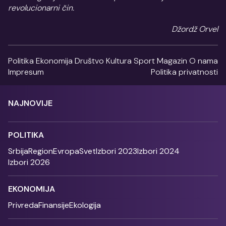
revolucionarni čin.
Džordž Orvel
Politika
Ekonomija
Društvo
Kultura
Sport
Magazin
O nama
Impresum
Politika privatnosti
NAJNOVIJE
POLITIKA
Srbija
Region
Evropa
Svet
Izbori 2023
Izbori 2024
Izbori 2026
EKONOMIJA
Privreda
Finansije
Ekologija