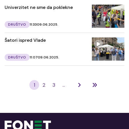
Univerzitet ne sme da poklekne
DRUŠTVO
11:33
09.06.2025.
Šatori ispred Vlade
DRUŠTVO
11:07
09.06.2025.
1
2
3
...