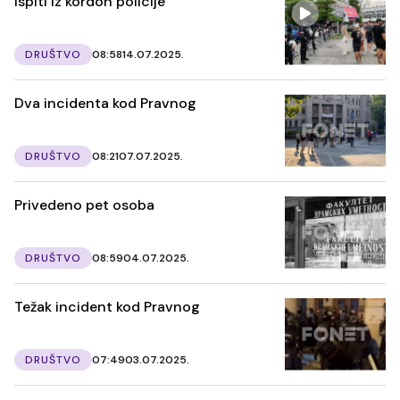
Ispiti iz kordon policije
DRUŠTVO
08:58
14.07.2025.
Dva incidenta kod Pravnog
DRUŠTVO
08:21
07.07.2025.
Privedeno pet osoba
DRUŠTVO
08:59
04.07.2025.
Težak incident kod Pravnog
DRUŠTVO
07:49
03.07.2025.