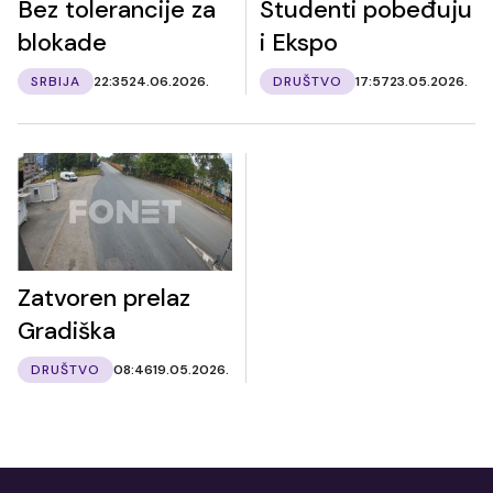
Bez tolerancije za
Studenti pobeđuju
blokade
i Ekspo
SRBIJA
22:35
24.06.2026.
DRUŠTVO
17:57
23.05.2026.
Zatvoren prelaz
Gradiška
DRUŠTVO
08:46
19.05.2026.