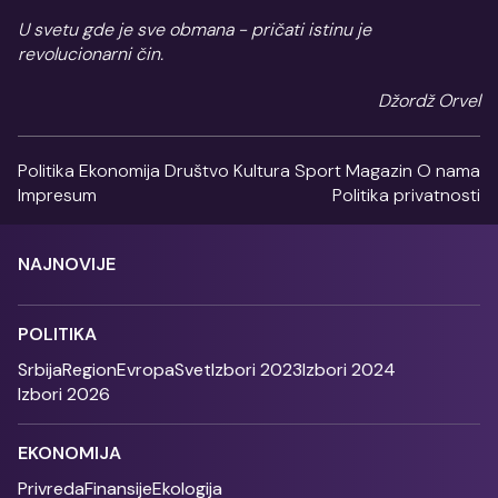
U svetu gde je sve obmana - pričati istinu je
revolucionarni čin.
Džordž Orvel
Politika
Ekonomija
Društvo
Kultura
Sport
Magazin
O nama
Impresum
Politika privatnosti
NAJNOVIJE
POLITIKA
Srbija
Region
Evropa
Svet
Izbori 2023
Izbori 2024
Izbori 2026
EKONOMIJA
Privreda
Finansije
Ekologija