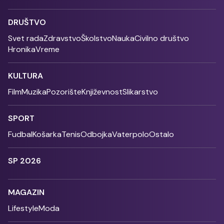
DRUŠTVO
Svet rada
Zdravstvo
Školstvo
Nauka
Civilno društvo
Hronika
Vreme
KULTURA
Film
Muzika
Pozorište
Književnost
Slikarstvo
SPORT
Fudbal
Košarka
Tenis
Odbojka
Vaterpolo
Ostalo
SP 2026
MAGAZIN
Lifestyle
Moda