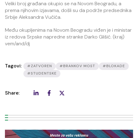
Veliki broj građana okupio se na Novom Beogradu, a
prema njihovim izjavama, došli su da podrže predsednika
Srbije Aleksandra Vučića.
Među okupljenima na Novom Beogradu viđen je i ministar
iz redova Srpske napredne stranke Darko Glišić. (kraj)
vem/and/dj
Tagovi:
#ZATVOREN
#BRANKOV MOST
#BLOKADE
#STUDENTSKE
Share: