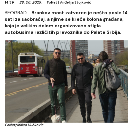
14:39
28. 06. 2025.
FoNet
|
Anđelija Stojković
BEOGRAD -
Brankov most zatvoren je nešto posle 14
sati za saobraćaj, a njime se kreće kolona građana,
koja je velikim delom organizovano stigla
autobusima različitih prevoznika do Palate Srbija.
FoNet/Milica Vučković