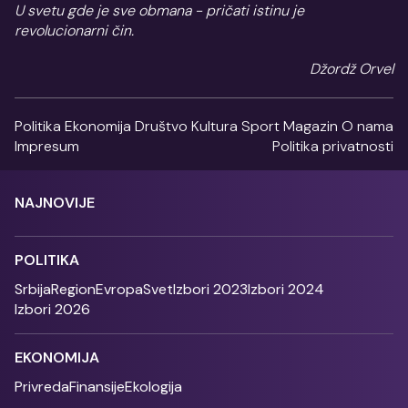
U svetu gde je sve obmana - pričati istinu je
revolucionarni čin.
Džordž Orvel
Politika
Ekonomija
Društvo
Kultura
Sport
Magazin
O nama
Impresum
Politika privatnosti
NAJNOVIJE
POLITIKA
Srbija
Region
Evropa
Svet
Izbori 2023
Izbori 2024
Izbori 2026
EKONOMIJA
Privreda
Finansije
Ekologija