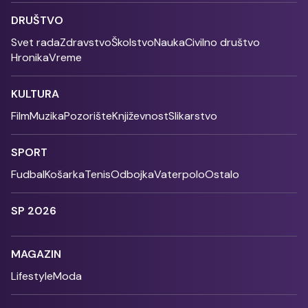
DRUŠTVO
Svet rada
Zdravstvo
Školstvo
Nauka
Civilno društvo
Hronika
Vreme
KULTURA
Film
Muzika
Pozorište
Književnost
Slikarstvo
SPORT
Fudbal
Košarka
Tenis
Odbojka
Vaterpolo
Ostalo
SP 2026
MAGAZIN
Lifestyle
Moda