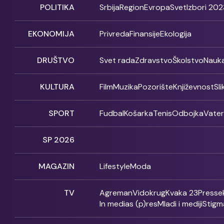
POLITIKA
Srbija
Region
Evropa
Svet
Izbori 202
EKONOMIJA
Privreda
Finansije
Ekologija
DRUŠTVO
Svet rada
Zdravstvo
Školstvo
Nauk
KULTURA
Film
Muzika
Pozorište
Književnost
Sl
SPORT
Fudbal
Košarka
Tenis
Odbojka
Vate
SP 2026
MAGAZIN
Lifestyle
Moda
TV
Agreman
Vidokrug
Kvaka 23
Presse
In medias (p)res
Mladi i mediji
Stigm