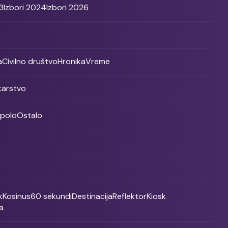
3
Izbori 2024
Izbori 2026
a
Civilno društvo
Hronika
Vreme
ikarstvo
rpolo
Ostalo
k
Kosinus
60 sekundi
Destinacija
Reflektor
Kiosk
a