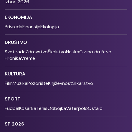
Izbori 2026
EKONOMIJA
Privreda
Finansije
Ekologija
DRUŠTVO
Svet rada
Zdravstvo
Školstvo
Nauka
Civilno društvo
Hronika
Vreme
KULTURA
Film
Muzika
Pozorište
Književnost
Slikarstvo
SPORT
Fudbal
Košarka
Tenis
Odbojka
Vaterpolo
Ostalo
SP 2026