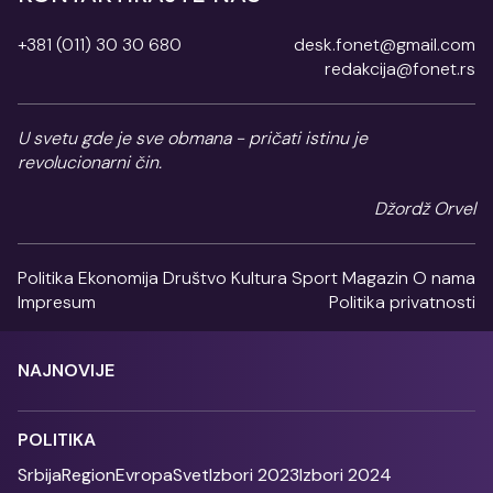
+381 (011) 30 30 680
desk.fonet@gmail.com
redakcija@fonet.rs
U svetu gde je sve obmana - pričati istinu je
revolucionarni čin.
Džordž Orvel
Politika
Ekonomija
Društvo
Kultura
Sport
Magazin
O nama
Impresum
Politika privatnosti
NAJNOVIJE
POLITIKA
Srbija
Region
Evropa
Svet
Izbori 2023
Izbori 2024