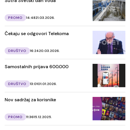
Sutra Svetski dan voda
PROMO
14:48
21.03.2026.
Čekaju se odgovori Telekoma
DRUŠTVO
16:24
20.03.2026.
Samostalnih prijava 600.000
DRUŠTVO
13:01
01.01.2026.
Nov sadržaj za korisnike
PROMO
11:36
15.12.2025.