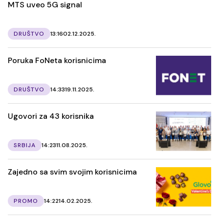
MTS uveo 5G signal
DRUŠTVO
13:16
02.12.2025.
Poruka FoNeta korisnicima
DRUŠTVO
14:33
19.11.2025.
Ugovori za 43 korisnika
SRBIJA
14:23
11.08.2025.
Zajedno sa svim svojim korisnicima
PROMO
14:22
14.02.2025.