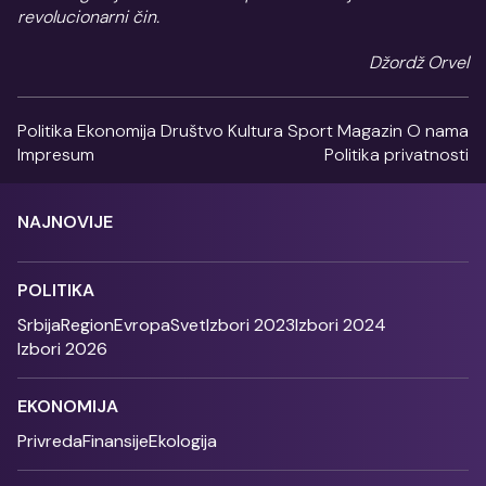
revolucionarni čin.
Džordž Orvel
Politika
Ekonomija
Društvo
Kultura
Sport
Magazin
O nama
Impresum
Politika privatnosti
NAJNOVIJE
POLITIKA
Srbija
Region
Evropa
Svet
Izbori 2023
Izbori 2024
Izbori 2026
EKONOMIJA
Privreda
Finansije
Ekologija