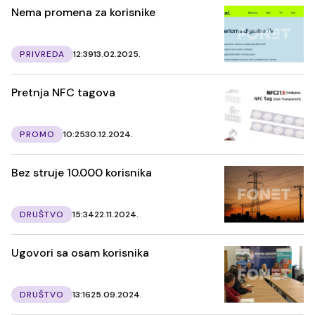
Nema promena za korisnike
PRIVREDA
12:39
13.02.2025.
Pretnja NFC tagova
PROMO
10:25
30.12.2024.
Bez struje 10.000 korisnika
DRUŠTVO
15:34
22.11.2024.
Ugovori sa osam korisnika
DRUŠTVO
13:16
25.09.2024.