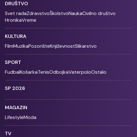
DRUŠTVO
Svet rada
Zdravstvo
Školstvo
Nauka
Civilno društvo
Hronika
Vreme
KULTURA
Film
Muzika
Pozorište
Književnost
Slikarstvo
SPORT
Fudbal
Košarka
Tenis
Odbojka
Vaterpolo
Ostalo
SP 2026
MAGAZIN
Lifestyle
Moda
TV