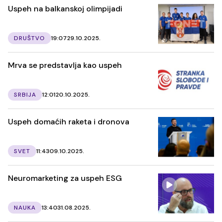
Uspeh na balkanskoj olimpijadi
DRUŠTVO
19:07
29.10.2025.
Mrva se predstavlja kao uspeh
SRBIJA
12:01
20.10.2025.
Uspeh domaćih raketa i dronova
SVET
11:43
09.10.2025.
Neuromarketing za uspeh ESG
NAUKA
13:40
31.08.2025.