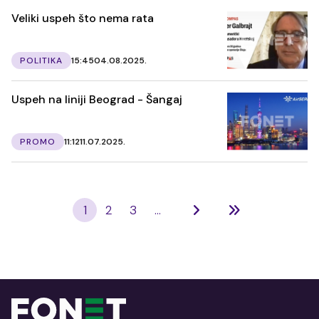
Veliki uspeh što nema rata
POLITIKA
15:45
04.08.2025.
Uspeh na liniji Beograd - Šangaj
PROMO
11:12
11.07.2025.
1
2
3
...