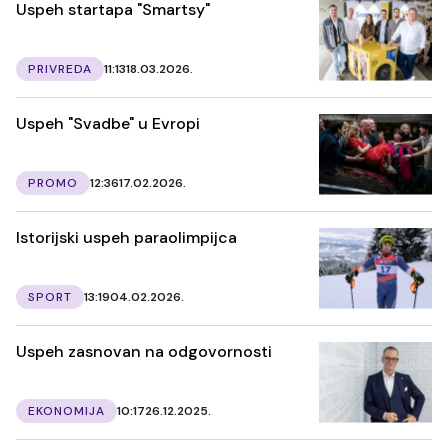
Uspeh startapa "Smartsy"
PRIVREDA
11:13
18.03.2026.
Uspeh "Svadbe" u Evropi
PROMO
12:36
17.02.2026.
Istorijski uspeh paraolimpijca
SPORT
13:19
04.02.2026.
Uspeh zasnovan na odgovornosti
EKONOMIJA
10:17
26.12.2025.