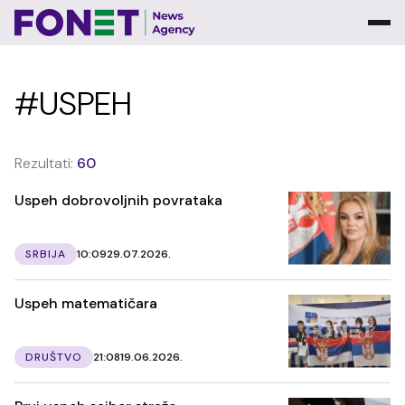
#USPEH
Rezultati:
60
Uspeh dobrovoljnih povrataka
SRBIJA
10:09
29.07.2026.
Uspeh matematičara
DRUŠTVO
21:08
19.06.2026.