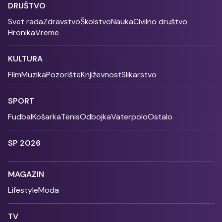
DRUŠTVO
Svet rada
Zdravstvo
Školstvo
Nauka
Civilno društvo
Hronika
Vreme
KULTURA
Film
Muzika
Pozorište
Književnost
Slikarstvo
SPORT
Fudbal
Košarka
Tenis
Odbojka
Vaterpolo
Ostalo
SP 2026
MAGAZIN
Lifestyle
Moda
TV