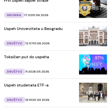
Prvi uspeh sajber straže
HRONIKA
17:02
15.06.2026.
Uspeh Univerziteta u Beogradu
DRUŠTVO
12:57
01.06.2026.
Toksičan put do uspeha
DRUŠTVO
11:20
28.05.2026.
Uspeh studenata ETF-a
DRUŠTVO
13:10
20.03.2026.