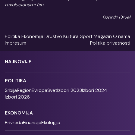
revolucionarni čin.
Džordž Orvel
Politika
Ekonomija
Društvo
Kultura
Sport
Magazin
O nama
Impresum
Politika privatnosti
NAJNOVIJE
POLITIKA
Srbija
Region
Evropa
Svet
Izbori 2023
Izbori 2024
Izbori 2026
EKONOMIJA
Privreda
Finansije
Ekologija