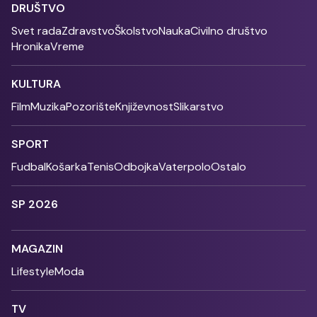
DRUŠTVO
Svet rada
Zdravstvo
Školstvo
Nauka
Civilno društvo
Hronika
Vreme
KULTURA
Film
Muzika
Pozorište
Književnost
Slikarstvo
SPORT
Fudbal
Košarka
Tenis
Odbojka
Vaterpolo
Ostalo
SP 2026
MAGAZIN
Lifestyle
Moda
TV