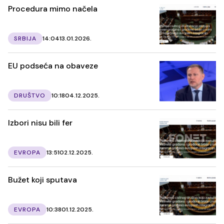
Procedura mimo načela
SRBIJA
14:04
13.01.2026.
EU podseća na obaveze
DRUŠTVO
10:18
04.12.2025.
Izbori nisu bili fer
EVROPA
13:51
02.12.2025.
Bužet koji sputava
EVROPA
10:38
01.12.2025.