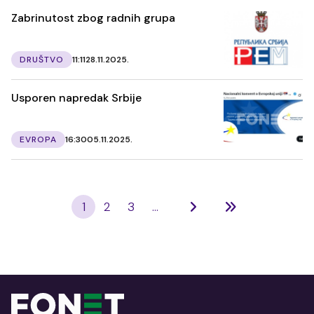
Zabrinutost zbog radnih grupa
DRUŠTVO
11:11
28.11.2025.
Usporen napredak Srbije
EVROPA
16:30
05.11.2025.
1
2
3
...