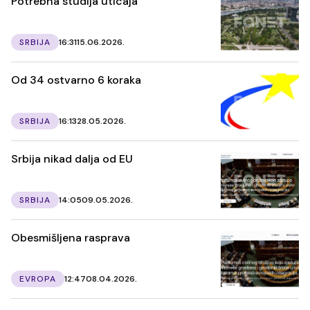
Potrebna studija uticaja
SRBIJA
16:31
15.06.2026.
Od 34 ostvarno 6 koraka
SRBIJA
16:13
28.05.2026.
Srbija nikad dalja od EU
SRBIJA
14:05
09.05.2026.
Obesmišljena rasprava
EVROPA
12:47
08.04.2026.