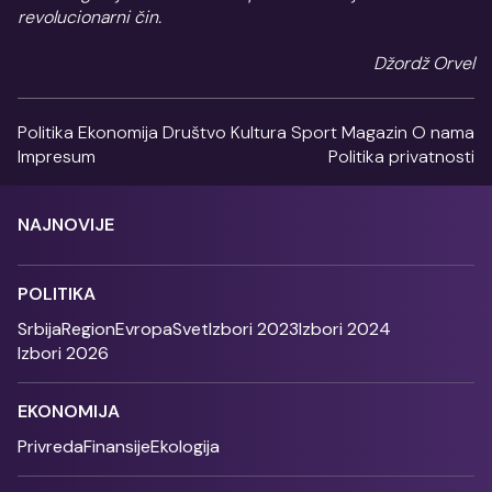
revolucionarni čin.
Džordž Orvel
Politika
Ekonomija
Društvo
Kultura
Sport
Magazin
O nama
Impresum
Politika privatnosti
NAJNOVIJE
POLITIKA
Srbija
Region
Evropa
Svet
Izbori 2023
Izbori 2024
Izbori 2026
EKONOMIJA
Privreda
Finansije
Ekologija