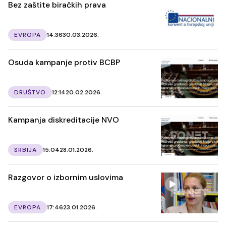
Bez zaštite biračkih prava
EVROPA
14:36
30.03.2026.
Osuda kampanje protiv BCBP
DRUŠTVO
12:14
20.02.2026.
Kampanja diskreditacije NVO
SRBIJA
15:04
28.01.2026.
Razgovor o izbornim uslovima
EVROPA
17:46
23.01.2026.