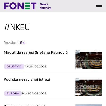
#NKEU
Rezultati:
54
Macut da razreši Snežanu Paunović
DRUŠTVO
11:42
14.07.2026.
Podrška nezavisnoj istrazi
EVROPA
14:46
24.06.2026.