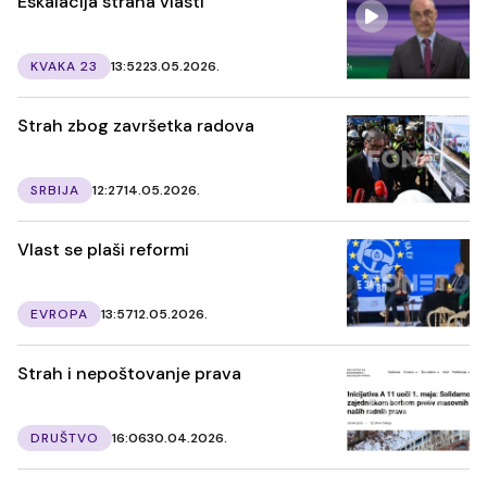
Eskalacija straha vlasti
KVAKA 23
13:52
23.05.2026.
Strah zbog završetka radova
SRBIJA
12:27
14.05.2026.
Vlast se plaši reformi
EVROPA
13:57
12.05.2026.
Strah i nepoštovanje prava
DRUŠTVO
16:06
30.04.2026.