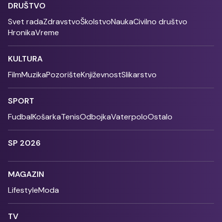
DRUŠTVO
Svet rada
Zdravstvo
Školstvo
Nauka
Civilno društvo
Hronika
Vreme
KULTURA
Film
Muzika
Pozorište
Književnost
Slikarstvo
SPORT
Fudbal
Košarka
Tenis
Odbojka
Vaterpolo
Ostalo
SP 2026
MAGAZIN
Lifestyle
Moda
TV