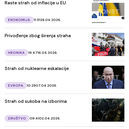
Raste strah od inflacije u EU
EKONOMIJA
11:51
28.04.2026.
Privođenje zbog širenja straha
HRONIKA
19:47
16.04.2026.
Strah od nuklearne eskalacije
EVROPA
10:29
07.04.2026.
Strah od sukoba na izborima
DRUŠTVO
09:41
02.04.2026.