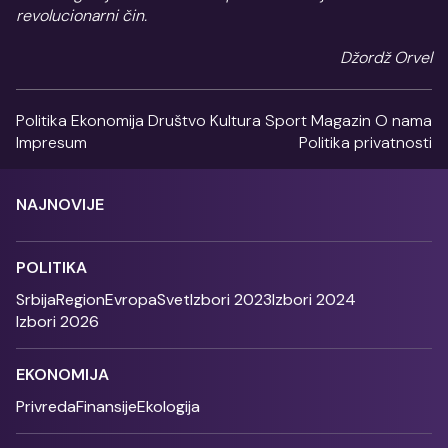
revolucionarni čin.
Džordž Orvel
Politika
Ekonomija
Društvo
Kultura
Sport
Magazin
O nama
Impresum
Politika privatnosti
NAJNOVIJE
POLITIKA
Srbija
Region
Evropa
Svet
Izbori 2023
Izbori 2024
Izbori 2026
EKONOMIJA
Privreda
Finansije
Ekologija