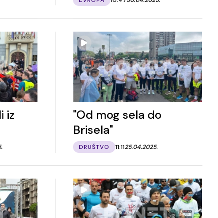
 iz
"Od mog sela do
Brisela"
.
DRUŠTVO
11:11
25.04.2025.