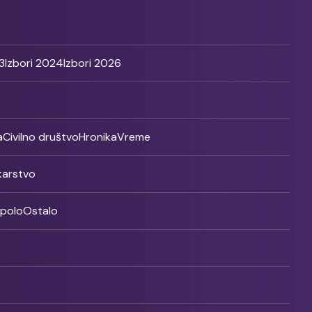
3
Izbori 2024
Izbori 2026
a
Civilno društvo
Hronika
Vreme
ikarstvo
rpolo
Ostalo