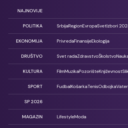
NAJNOVIJE
POLITIKA
Srbija
Region
Evropa
Svet
Izbori 202
EKONOMIJA
Privreda
Finansije
Ekologija
DRUŠTVO
Svet rada
Zdravstvo
Školstvo
Nauk
KULTURA
Film
Muzika
Pozorište
Književnost
Sl
SPORT
Fudbal
Košarka
Tenis
Odbojka
Vate
SP 2026
MAGAZIN
Lifestyle
Moda