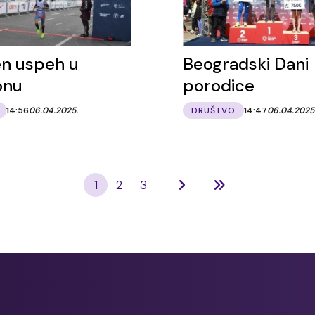
n uspeh u
Beogradski Dani
onu
porodice
14:56
06.04.2025.
DRUŠTVO
14:47
06.04.2025
1
2
3