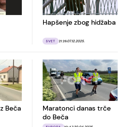
Hapšenje zbog hidžaba
SVET
21:26
07.12.2025.
iz Beča
Maratonci danas trče
do Beča
EVROPA
10:47
30.04.2025.