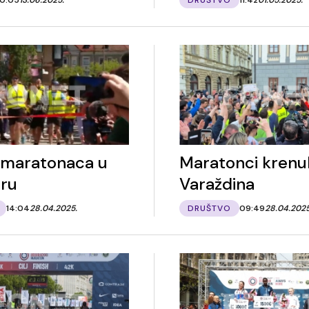
maratonaca u
Maratonci krenuli
ru
Varaždina
14:04
28.04.2025.
DRUŠTVO
09:49
28.04.2025