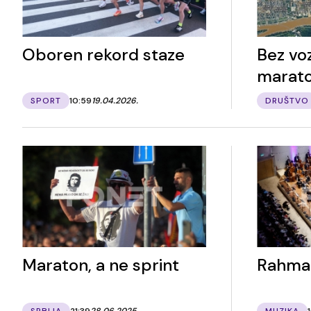
Oboren rekord staze
Bez voz
marat
SPORT
10:59
19.04.2026.
DRUŠTVO
Maraton, a ne sprint
Rahman
SRBIJA
21:39
28.06.2025.
MUZIKA