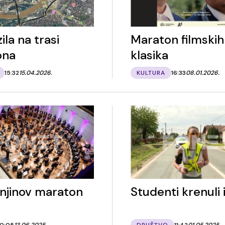
ila na trasi
Maraton filmskih
ona
klasika
15:32
15.04.2026.
KULTURA
16:33
08.01.2026.
jinov maraton
Studenti krenuli 
10:05
13.06.2025.
DRUŠTVO
11:42
01.05.2025.