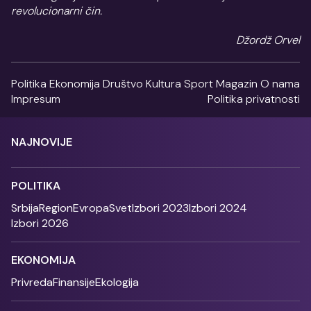
revolucionarni čin.
Džordž Orvel
Politika
Ekonomija
Društvo
Kultura
Sport
Magazin
O nama
Impresum
Politika privatnosti
NAJNOVIJE
POLITIKA
Srbija
Region
Evropa
Svet
Izbori 2023
Izbori 2024
Izbori 2026
EKONOMIJA
Privreda
Finansije
Ekologija