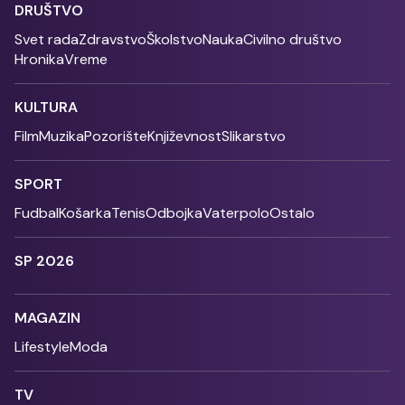
DRUŠTVO
Svet rada
Zdravstvo
Školstvo
Nauka
Civilno društvo
Hronika
Vreme
KULTURA
Film
Muzika
Pozorište
Književnost
Slikarstvo
SPORT
Fudbal
Košarka
Tenis
Odbojka
Vaterpolo
Ostalo
SP 2026
MAGAZIN
Lifestyle
Moda
TV