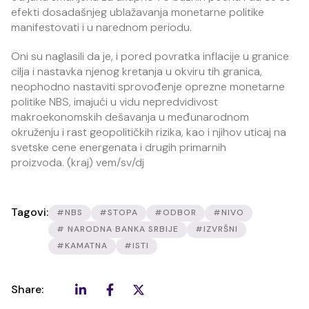
efekti dosadašnjeg ublažavanja monetarne politike
manifestovati i u narednom periodu.
Oni su naglasili da je, i pored povratka inflacije u granice
cilja i nastavka njenog kretanja u okviru tih granica,
neophodno nastaviti sprovođenje oprezne monetarne
politike NBS, imajući u vidu nepredvidivost
makroekonomskih dešavanja u međunarodnom
okruženju i rast geopolitičkih rizika, kao i njihov uticaj na
svetske cene energenata i drugih primarnih
proizvoda. (kraj) vem/sv/dj
Tagovi:
#NBS
#STOPA
#ODBOR
#NIVO
# NARODNA BANKA SRBIJE
#IZVRŠNI
#KAMATNA
#ISTI
Share: