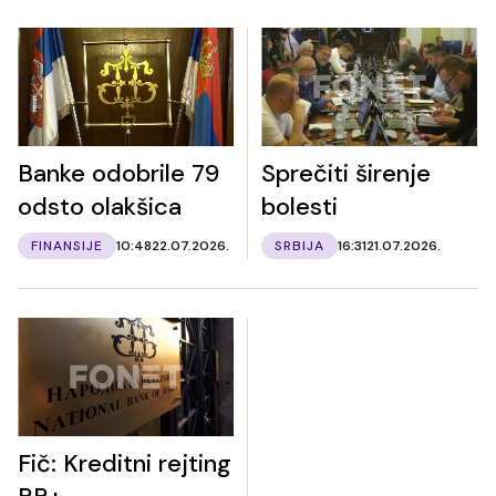
Banke odobrile 79
Sprečiti širenje
odsto olakšica
bolesti
FINANSIJE
10:48
22.07.2026.
SRBIJA
16:31
21.07.2026.
Fič: Kreditni rejting