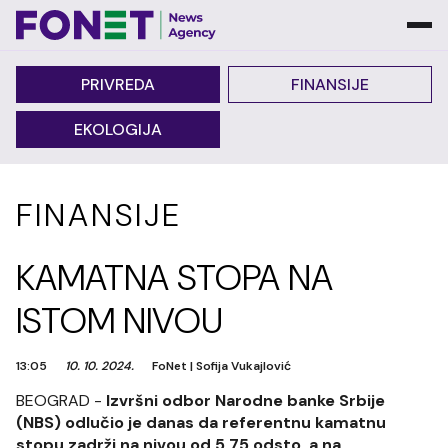
PRIVREDA
FINANSIJE
EKOLOGIJA
FINANSIJE
KAMATNA STOPA NA
ISTOM NIVOU
13:05
10. 10. 2024.
FoNet
|
Sofija Vukajlović
BEOGRAD -
Izvršni odbor Narodne banke Srbije
(NBS) odlučio je danas da referentnu kamatnu
stopu zadrži na nivou od 5,75 odsto, a na