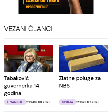
VEZANI ČLANCI
Tabaković
Zlatne poluge za
guvernerka 14
NBS
godina
FINANSIJE
11:24
06.08.2026.
SRBIJA
12:16
28.07.2026.