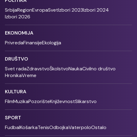
POLITIKA
Srbija
Region
Evropa
Svet
Izbori 2023
Izbori 2024
Izbori 2026
EKONOMIJA
Privreda
Finansije
Ekologija
DRUŠTVO
Svet rada
Zdravstvo
Školstvo
Nauka
Civilno društvo
Hronika
Vreme
KULTURA
Film
Muzika
Pozorište
Književnost
Slikarstvo
SPORT
Fudbal
Košarka
Tenis
Odbojka
Vaterpolo
Ostalo