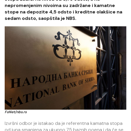
nepromenjenim nivoima su zadržane i kamatne
stope na depozite 4,5 odsto i kreditne olakšice na
sedam odsto, saopštila je NBS.
FoNet/nbs.rs
Izvršni odbor je istakao da je referentna kamatna stopa
od juna smanjena za ukupno 75 baznih poena i da će se