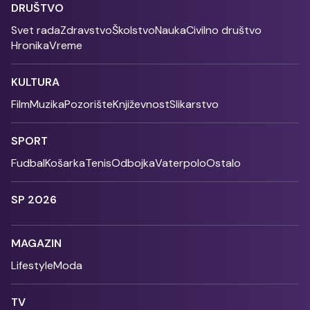
DRUŠTVO
Svet rada
Zdravstvo
Školstvo
Nauka
Civilno društvo
Hronika
Vreme
KULTURA
Film
Muzika
Pozorište
Književnost
Slikarstvo
SPORT
Fudbal
Košarka
Tenis
Odbojka
Vaterpolo
Ostalo
SP 2026
MAGAZIN
Lifestyle
Moda
TV