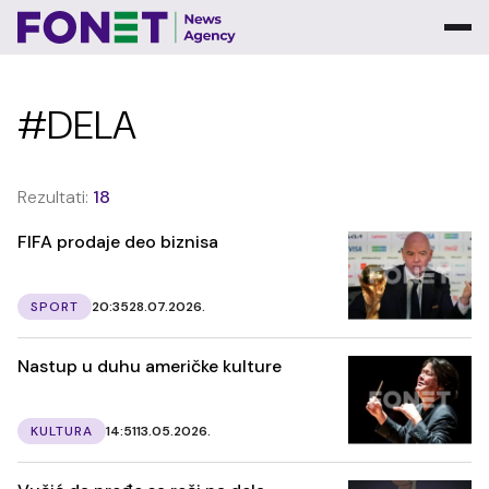
#DELA
Rezultati:
18
FIFA prodaje deo biznisa
SPORT
20:35
28.07.2026.
Nastup u duhu američke kulture
KULTURA
14:51
13.05.2026.