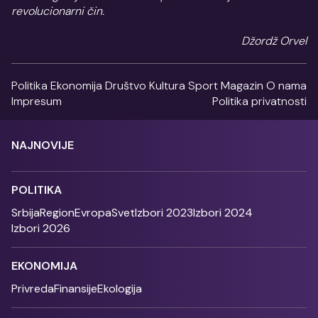
revolucionarni čin.
Džordž Orvel
Politika
Ekonomija
Društvo
Kultura
Sport
Magazin
O nama
Impresum
Politika privatnosti
NAJNOVIJE
POLITIKA
Srbija
Region
Evropa
Svet
Izbori 2023
Izbori 2024
Izbori 2026
EKONOMIJA
Privreda
Finansije
Ekologija