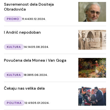
Savremenost dela Dositeja
Obradovića
PROMO
11:44
30.12.2024.
I Andrić nepodoban
KULTURA
14:14
05.08.2024.
Povučena dela Monea i Van Goga
KULTURA
18:38
15.06.2024.
Čekaju nas velika dela
POLITIKA
12:45
05.01.2024.