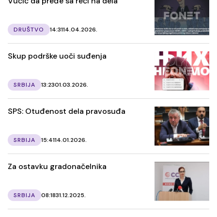
Vučić da pređe sa reči na dela
DRUŠTVO
14:31
14.04.2026.
Skup podrške uoči suđenja
SRBIJA
13:23
01.03.2026.
SPS: Otuđenost dela pravosuđa
SRBIJA
15:41
14.01.2026.
Za ostavku gradonačelnika
SRBIJA
08:18
31.12.2025.