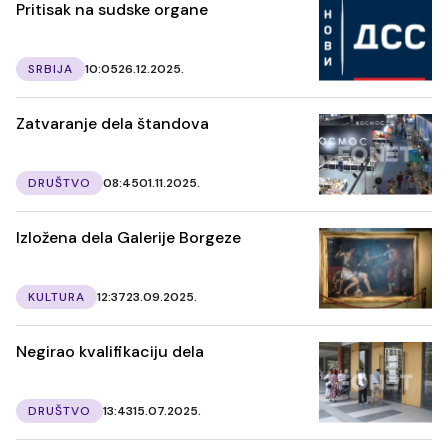
Pritisak na sudske organe
SRBIJA
10:05
26.12.2025.
Zatvaranje dela štandova
DRUŠTVO
08:45
01.11.2025.
Izložena dela Galerije Borgeze
KULTURA
12:37
23.09.2025.
Negirao kvalifikaciju dela
DRUŠTVO
13:43
15.07.2025.