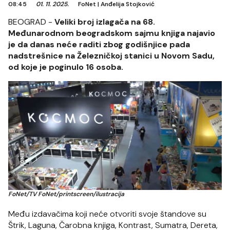
08:45
01. 11. 2025.
FoNet
|
Anđelija Stojković
BEOGRAD -
Veliki broj izlagača na 68.
Međunarodnom beogradskom sajmu knjiga najavio
je da danas neće raditi zbog godišnjice pada
nadstrešnice na Železničkoj stanici u Novom Sadu,
od koje je poginulo 16 osoba.
FoNet/TV FoNet/printscreen/ilustracija
Među izdavačima koji neće otvoriti svoje štandove su
Štrik, Laguna, Čarobna knjiga, Kontrast, Sumatra, Dereta,