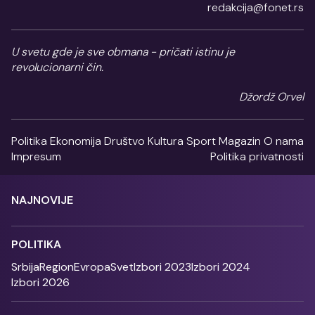
redakcija@fonet.rs
U svetu gde je sve obmana - pričati istinu je
revolucionarni čin.
Džordž Orvel
Politika
Ekonomija
Društvo
Kultura
Sport
Magazin
O nama
Impresum
Politika privatnosti
NAJNOVIJE
POLITIKA
Srbija
Region
Evropa
Svet
Izbori 2023
Izbori 2024
Izbori 2026