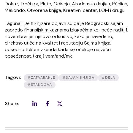
Dokaz, Treći trg, Plato, Odiseja, Akademska knjiga, Pčelica,
Makondo, Otvorena knjiga, Kreativni centar, LOM i drugi.
Laguna i Delfi knjižare objavili su da je Beogradski sajam
zapretio finansijskim kaznama izlagačima koji neće raditi 1.
novembra, jer njihovo odsustvo, kako je navedeno,
direktno utiče na kvalitet i reputaciju Sajma knjiga,
posebno tokom vikenda kada se očekuje najveću
posećenost. (kraj) vem/and/mk
Tagovi:
#ZATVARANJE
#SAJAM KNJIGA
#DELA
#ŠTANDOVA
Share: