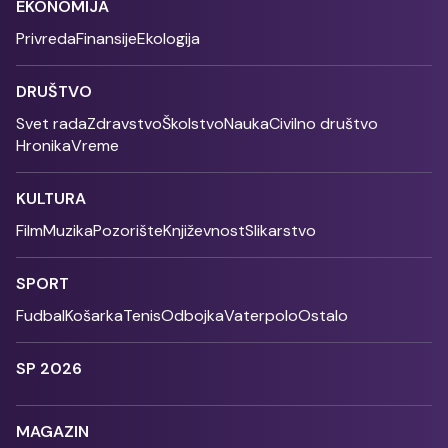
EKONOMIJA
Privreda
Finansije
Ekologija
DRUŠTVO
Svet rada
Zdravstvo
Školstvo
Nauka
Civilno društvo
Hronika
Vreme
KULTURA
Film
Muzika
Pozorište
Književnost
Slikarstvo
SPORT
Fudbal
Košarka
Tenis
Odbojka
Vaterpolo
Ostalo
SP 2026
MAGAZIN