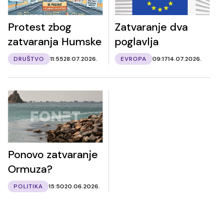
Protest zbog
Zatvaranje dva
zatvaranja Humske
poglavlja
DRUŠTVO
11:55
28.07.2026.
EVROPA
09:17
14.07.2026.
Ponovo zatvaranje
Ormuza?
POLITIKA
15:50
20.06.2026.