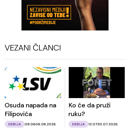
VEZANI ČLANCI
Osuda napada na
Ko će da pruži
Filipovića
ruku?
SRBIJA
09:06
06.08.2026.
SRBIJA
12:07
30.07.2026.