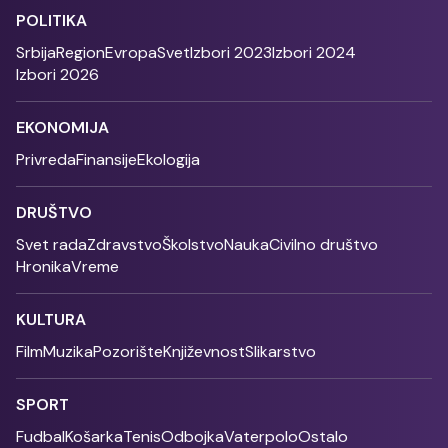
POLITIKA
Srbija
Region
Evropa
Svet
Izbori 2023
Izbori 2024
Izbori 2026
EKONOMIJA
Privreda
Finansije
Ekologija
DRUŠTVO
Svet rada
Zdravstvo
Školstvo
Nauka
Civilno društvo
Hronika
Vreme
KULTURA
Film
Muzika
Pozorište
Književnost
Slikarstvo
SPORT
Fudbal
Košarka
Tenis
Odbojka
Vaterpolo
Ostalo