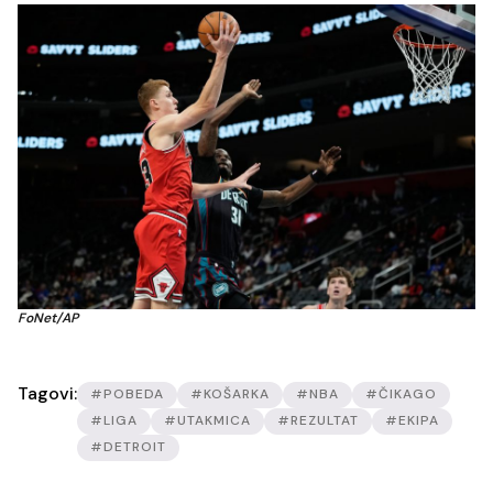
FoNet/AP
Tagovi:
#POBEDA
#KOŠARKA
#NBA
#ČIKAGO
#LIGA
#UTAKMICA
#REZULTAT
#EKIPA
#DETROIT