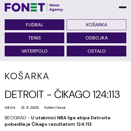
FUDBAL
KOŠARKA
TENIS
ODBOJKA
VATERPOLO
OSTALO
KOŠARKA
DETROIT - ČIKAGO 124:113
08:04
13. 11. 2025.
FoNet
|
Desk
BEOGRAD -
U utakmici NBA lige ekipa Detroita
pobedila je Čikago rezultatom 124:113.