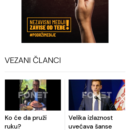
VEZANI ČLANCI
Ko će da pruži
Velika izlaznost
ruku?
uvećava šanse