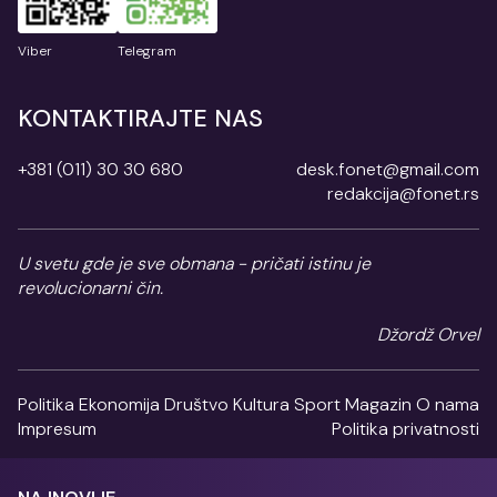
Viber
Telegram
KONTAKTIRAJTE NAS
+381 (011) 30 30 680
desk.fonet@gmail.com
redakcija@fonet.rs
U svetu gde je sve obmana - pričati istinu je
revolucionarni čin.
Džordž Orvel
Politika
Ekonomija
Društvo
Kultura
Sport
Magazin
O nama
Impresum
Politika privatnosti