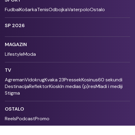
Fudbal
Košarka
Tenis
Odbojka
Vaterpolo
Ostalo
SP 2026
MAGAZIN
Lifestyle
Moda
TV
Agreman
Vidokrug
Kvaka 23
Pressek
Kosinus
60 sekundi
Destinacija
Reflektor
Kiosk
In medias (p)res
Mladi i mediji
Stigma
OSTALO
Reels
Podcast
Promo
Fonet - 2004 - 2026 - All rights reserved