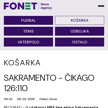
FUDBAL
KOŠARKA
TENIS
ODBOJKA
VATERPOLO
OSTALO
KOŠARKA
SAKRAMENTO - ČIKAGO
126:110
09:20
09. 03. 2026.
FoNet
|
Desk
BEOGRAD -
U utakmici NBA lige ekipa Sakramenta