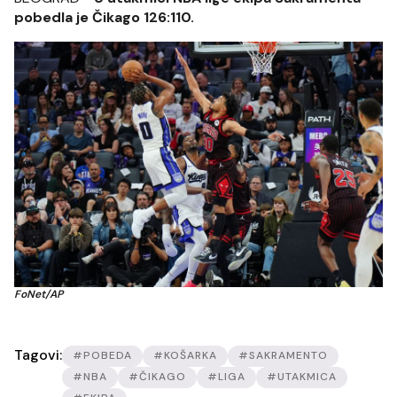
pobedla je Čikago 126:110.
FoNet/AP
Tagovi:
#POBEDA
#KOŠARKA
#SAKRAMENTO
#NBA
#ČIKAGO
#LIGA
#UTAKMICA