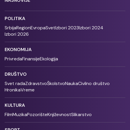
NAJNOVIJE
POLITIKA
Srbija
Region
Evropa
Svet
Izbori 2023
Izbori 2024
Izbori 2026
EKONOMIJA
Privreda
Finansije
Ekologija
DRUŠTVO
Svet rada
Zdravstvo
Školstvo
Nauka
Civilno društvo
Hronika
Vreme
KULTURA
Film
Muzika
Pozorište
Književnost
Slikarstvo
SPORT