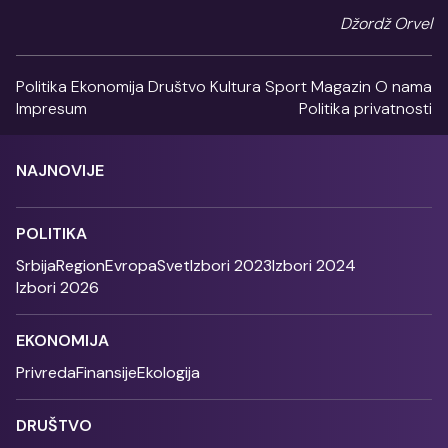
Džordž Orvel
Politika
Ekonomija
Društvo
Kultura
Sport
Magazin
O nama
Impresum
Politika privatnosti
NAJNOVIJE
POLITIKA
Srbija
Region
Evropa
Svet
Izbori 2023
Izbori 2024
Izbori 2026
EKONOMIJA
Privreda
Finansije
Ekologija
DRUŠTVO