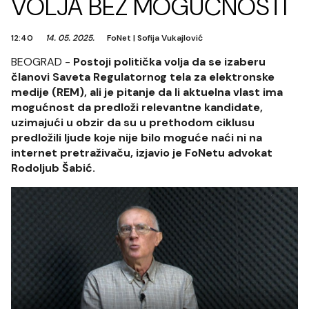
VOLJA BEZ MOGUĆNOSTI
12:40
14. 05. 2025.
FoNet
|
Sofija Vukajlović
BEOGRAD -
Postoji politička volja da se izaberu
članovi Saveta Regulatornog tela za elektronske
medije (REM), ali je pitanje da li aktuelna vlast ima
mogućnost da predloži relevantne kandidate,
uzimajući u obzir da su u prethodom ciklusu
predložili ljude koje nije bilo moguće naći ni na
internet pretraživaču, izjavio je FoNetu advokat
Rodoljub Šabić.