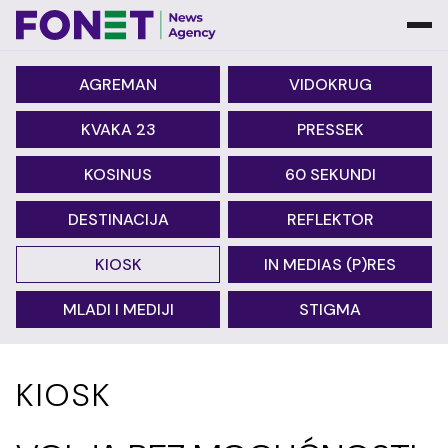
AGREMAN
VIDOKRUG
KVAKA 23
PRESSEK
KOSINUS
60 SEKUNDI
DESTINACIJA
REFLEKTOR
KIOSK
IN MEDIAS (P)RES
MLADI I MEDIJI
STIGMA
KIOSK