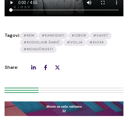
Tagovi:
#REM
#KANDIDATI
#IZBOR
#SAVET
#RODOLJUB ŠABIĆ
#VOLJA
#KIOSK
#MOGUĆNOSTI
Share: