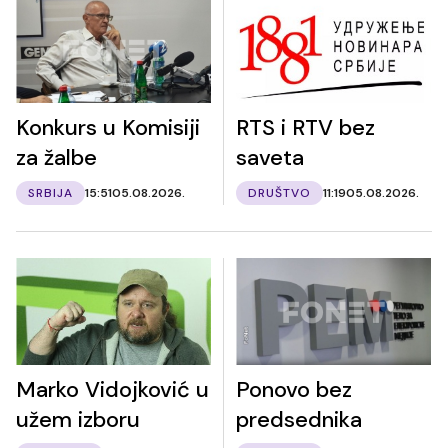
Konkurs u Komisiji
RTS i RTV bez
za žalbe
saveta
SRBIJA
15:51
05.08.2026.
DRUŠTVO
11:19
05.08.2026.
Marko Vidojković u
Ponovo bez
užem izboru
predsednika