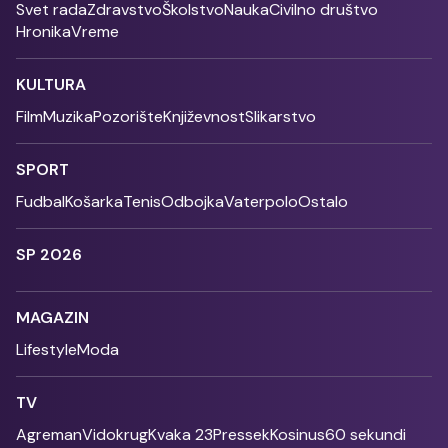
Svet rada
Zdravstvo
Školstvo
Nauka
Civilno društvo
Hronika
Vreme
KULTURA
Film
Muzika
Pozorište
Književnost
Slikarstvo
SPORT
Fudbal
Košarka
Tenis
Odbojka
Vaterpolo
Ostalo
SP 2026
MAGAZIN
Lifestyle
Moda
TV
Agreman
Vidokrug
Kvaka 23
Pressek
Kosinus
60 sekundi