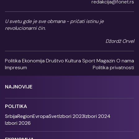
redakcija@fonet.rs
U svetu gde je sve obmana - pričati istinu je
revolucionarni čin.
Džordž Orvel
Politika
Ekonomija
Društvo
Kultura
Sport
Magazin
O nama
Impresum
Politika privatnosti
NAJNOVIJE
POLITIKA
Srbija
Region
Evropa
Svet
Izbori 2023
Izbori 2024
Izbori 2026