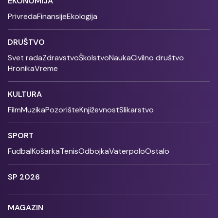
EKONOMIJA
Privreda
Finansije
Ekologija
DRUŠTVO
Svet rada
Zdravstvo
Školstvo
Nauka
Civilno društvo
Hronika
Vreme
KULTURA
Film
Muzika
Pozorište
Književnost
Slikarstvo
SPORT
Fudbal
Košarka
Tenis
Odbojka
Vaterpolo
Ostalo
SP 2026
MAGAZIN