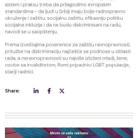
sistem i praksu treba da prilagodimo evropskim
standardima - da ljudi u Srbiji imaju bolje radnopravno
okruženje i zaštitu, socijalnu zaštitu, efikasniju politiku
socijalne inkluzije i da ne budu diskriminisani na radu,
navodi se u saopštenju.
Prema izveštajima poverenice za zaštitu ravnopravnosti,
pritužbe na diskriminaciju najčešće se podnose u oblasti
rada, a neravnopravnosti su najviše izloženi mladi, žene,
osobe sa invaliditetom, Romi pripadnici LGBT populacije,
stariji radnici.
Share: