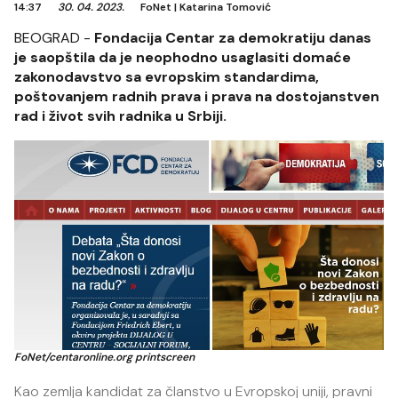
14:37
30. 04. 2023.
FoNet
|
Katarina Tomović
BEOGRAD -
Fondacija Centar za demokratiju danas
je saopštila da je neophodno usaglasiti domaće
zakonodavstvo sa evropskim standardima,
poštovanjem radnih prava i prava na dostojanstven
rad i život svih radnika u Srbiji.
FoNet/centaronline.org printscreen
Kao zemlja kandidat za članstvo u Evropskoj uniji, pravni