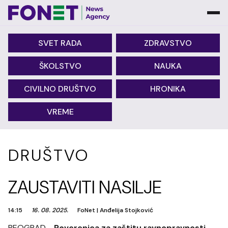
SVET RADA
ZDRAVSTVO
ŠKOLSTVO
NAUKA
CIVILNO DRUŠTVO
HRONIKA
VREME
DRUŠTVO
ZAUSTAVITI NASILJE
14:15
16. 08. 2025.
FoNet
|
Anđelija Stojković
BEOGRAD -
Poverenica za zaštitu ravnopravnosti