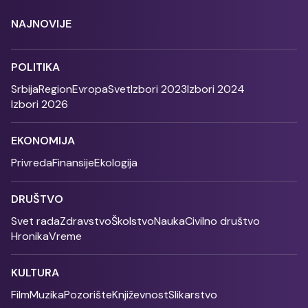
NAJNOVIJE
POLITIKA
Srbija
Region
Evropa
Svet
Izbori 2023
Izbori 2024
Izbori 2026
EKONOMIJA
Privreda
Finansije
Ekologija
DRUŠTVO
Svet rada
Zdravstvo
Školstvo
Nauka
Civilno društvo
Hronika
Vreme
KULTURA
Film
Muzika
Pozorište
Književnost
Slikarstvo