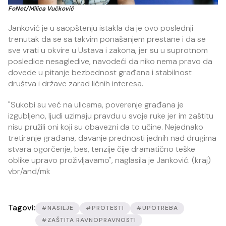
FoNet/Milica Vučković
Janković je u saopštenju istakla da je ovo poslednji
trenutak da se sa takvim ponašanjem prestane i da se
sve vrati u okvire u Ustava i zakona, jer su u suprotnom
posledice nesagledive, navodeći da niko nema pravo da
dovede u pitanje bezbednost građana i stabilnost
društva i države zarad ličnih interesa.
"Sukobi su već na ulicama, poverenje građana je
izgubljeno, ljudi uzimaju pravdu u svoje ruke jer im zaštitu
nisu pružili oni koji su obavezni da to učine. Nejednako
tretiranje građana, davanje prednosti jednih nad drugima
stvara ogorčenje, bes, tenzije čije dramatično teške
oblike upravo proživljavamo", naglasila je Janković. (kraj)
vbr/and/mk
Tagovi:
#NASILJE
#PROTESTI
#UPOTREBA
#ZAŠTITA RAVNOPRAVNOSTI