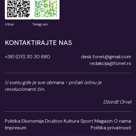
Viber
Telegram
KONTAKTIRAJTE NAS
+381 (011) 30 30 680
desk.fonet@gmail.com
redakcija@fonet.rs
U svetu gde je sve obmana - pričati istinu je
revolucionarni čin.
Džordž Orvel
Politika
Ekonomija
Društvo
Kultura
Sport
Magazin
O nama
Impresum
Politika privatnosti