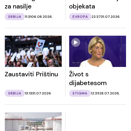
za nasilje
objekata
SRBIJA
11:31
06.08.2026.
EVROPA
22:37
31.07.2026.
Zaustaviti Prištinu
Život s
dijabetesom
SRBIJA
13:13
31.07.2026.
STIGMA
12:35
28.07.2026.