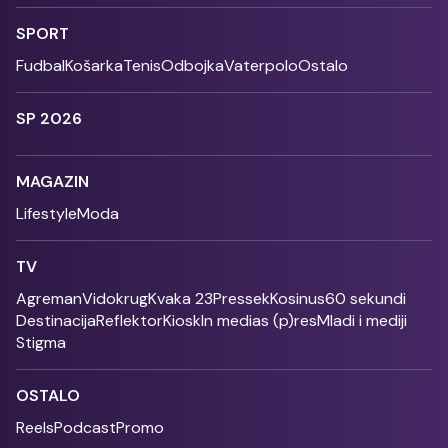
SPORT
Fudbal
Košarka
Tenis
Odbojka
Vaterpolo
Ostalo
SP 2026
MAGAZIN
Lifestyle
Moda
TV
Agreman
Vidokrug
Kvaka 23
Pressek
Kosinus
60 sekundi
Destinacija
Reflektor
Kiosk
In medias (p)res
Mladi i mediji
Stigma
OSTALO
Reels
Podcast
Promo