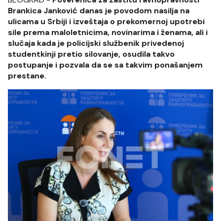
Brankica Janković danas je povodom nasilja na
ulicama u Srbiji i izveštaja o prekomernoj upotrebi
sile prema maloletnicima, novinarima i ženama, ali i
slučaja kada je policijski službenik privedenoj
studentkinji pretio silovanje, osudila takvo
postupanje i pozvala da se sa takvim ponašanjem
prestane.