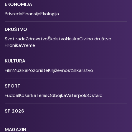
EKONOMIJA
Privreda
Finansije
Ekologija
DRUŠTVO
Svet rada
Zdravstvo
Školstvo
Nauka
Civilno društvo
Hronika
Vreme
KULTURA
Film
Muzika
Pozorište
Književnost
Slikarstvo
SPORT
Fudbal
Košarka
Tenis
Odbojka
Vaterpolo
Ostalo
SP 2026
MAGAZIN