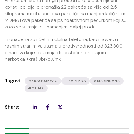
Pretresom stana i drugih prostorija koje osumnjičeni
koristi, policija je pronašla 22 paketića sa više od 2,5
kilograma marihuane, dva paketića sa manjom količinom
MDMA i dva paketića sa psihoaktivnom pečurkom koji su,
kako se sumnja, bili namenjeni daljoj prodaji.
Pronađena su i četiri mobilna telefona, kao i novac u
raznim stranim valutama u protivvrednosti od 823.800
dinara za koji se sumnja da je stečen prodajom
narkotika. (kra) vbr/bv/mk
Tagovi:
#KRAGUJEVAC
#ZAPLENA
#MARIHUANA
#MDMA
Share: