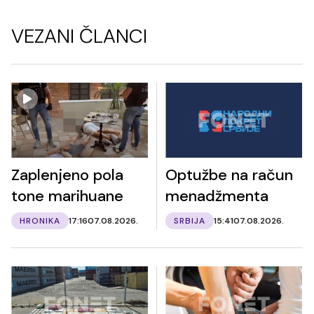
VEZANI ČLANCI
Zaplenjeno pola
Optužbe na račun
tone marihuane
menadžmenta
HRONIKA
17:16
07.08.2026.
SRBIJA
15:41
07.08.2026.