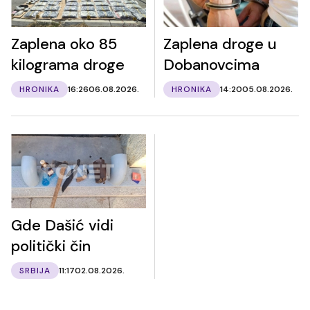
Zaplena oko 85
Zaplena droge u
kilograma droge
Dobanovcima
HRONIKA
16:26
06.08.2026.
HRONIKA
14:20
05.08.2026.
Gde Dašić vidi
politički čin
SRBIJA
11:17
02.08.2026.