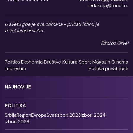
redakcija@fonet.rs
U svetu gde je sve obmana - pričati istinu je
revolucionarni čin.
Džordž Orvel
Politika
Ekonomija
Društvo
Kultura
Sport
Magazin
O nama
Impresum
Politika privatnosti
NAJNOVIJE
POLITIKA
Srbija
Region
Evropa
Svet
Izbori 2023
Izbori 2024
Izbori 2026