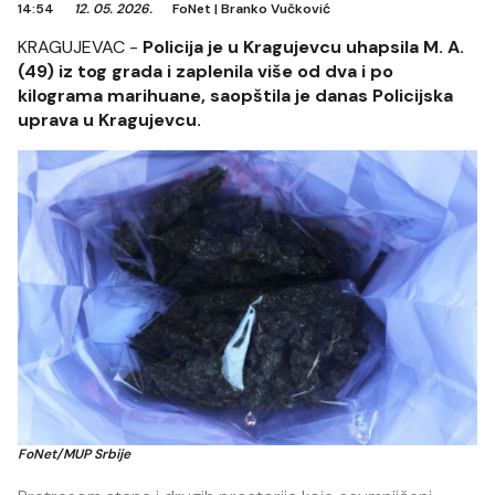
14:54
12. 05. 2026.
FoNet
|
Branko Vučković
KRAGUJEVAC -
Policija je u Kragujevcu uhapsila M. A.
(49) iz tog grada i zaplenila više od dva i po
kilograma marihuane, saopštila je danas Policijska
uprava u Kragujevcu.
FoNet/MUP Srbije