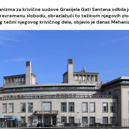
zma za krivične sudove Grasijela Gati Santana odbila j
revremenu slobodu, obrazlažući to težinom njegovih zloč
ežini njegovog krivičnog dela, objavio je danas Mehani