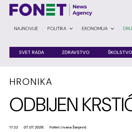
NAJNOVIJE
POLITIKA
EKONOMIJA
DR
SVET RADA
ZDRAVSTVO
ŠKOLSTV
HRONIKA
ODBIJEN KRSTI
17:22
07. 07. 2026.
FoNet
|
Ivana Šanjević