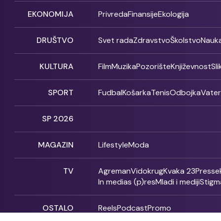
EKONOMIJA
Privreda
Finansije
Ekologija
DRUŠTVO
Svet rada
Zdravstvo
Školstvo
Nauk
KULTURA
Film
Muzika
Pozorište
Književnost
Sl
SPORT
Fudbal
Košarka
Tenis
Odbojka
Vate
SP 2026
MAGAZIN
Lifestyle
Moda
TV
Agreman
Vidokrug
Kvaka 23
Presse
In medias (p)res
Mladi i mediji
Stigm
OSTALO
Reels
Podcast
Promo