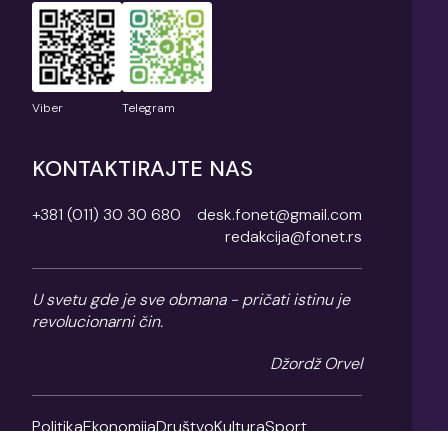
Viber
Telegram
KONTAKTIRAJTE NAS
+381 (011) 30 30 680
desk.fonet@gmail.com
redakcija@fonet.rs
U svetu gde je sve obmana - pričati istinu je
revolucionarni čin.
Džordž Orvel
Politika
Ekonomija
Društvo
Kultura
Sport