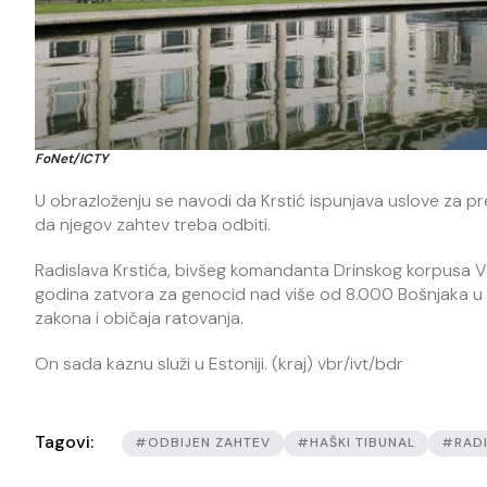
FoNet/ICTY
U obrazloženju se navodi da Krstić ispunjava uslove za 
da njegov zahtev treba odbiti.
Radislava Krstića, bivšeg komandanta Drinskog korpusa Voj
godina zatvora za genocid nad više od 8.000 Bošnjaka u S
zakona i običaja ratovanja.
On sada kaznu služi u Estoniji. (kraj) vbr/ivt/bdr
Tagovi:
#ODBIJEN ZAHTEV
#HAŠKI TIBUNAL
#RADI