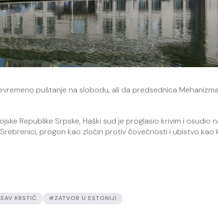
prevremeno puštanje na slobodu, ali da predsednica Mehanizm
ske Republike Srpske, Haški sud je proglasio krivim i osudio 
rebrenici, progon kao zločin protiv čovečnosti i ubistvo kao 
SAV KRSTIĆ
#ZATVOR U ESTONIJI