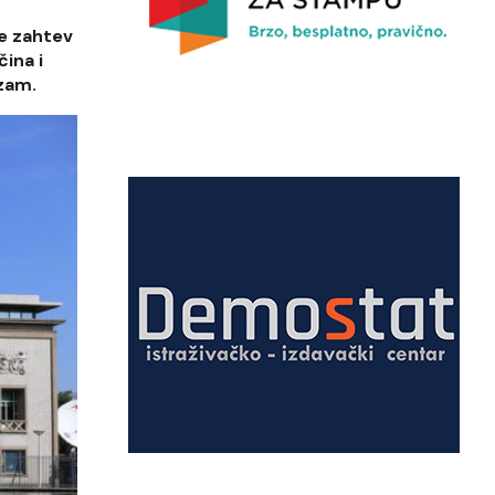
e zahtev
ina i
zam.