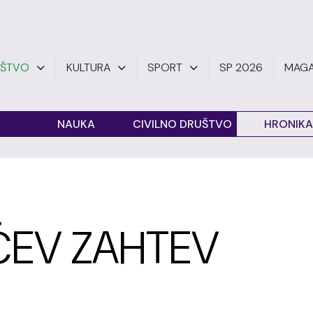
UŠTVO
KULTURA
SPORT
SP 2026
MAGA
O
NAUKA
CIVILNO DRUŠTVO
HRONIKA
ĆEV ZAHTEV