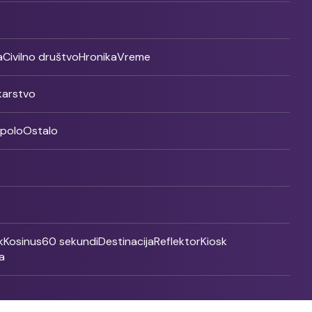
a
Civilno društvo
Hronika
Vreme
ikarstvo
rpolo
Ostalo
k
Kosinus
60 sekundi
Destinacija
Reflektor
Kiosk
a