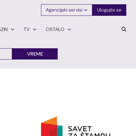
Agencijski servisi
Ulogujte se
ZIN
TV
OSTALO
VREME