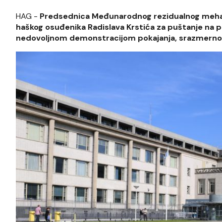
HAG -
Predsednica Međunarodnog rezidualnog mehani
haškog osuđenika Radislava Krstića za puštanje na p
nedovoljnom demonstracijom pokajanja, srazmernog t