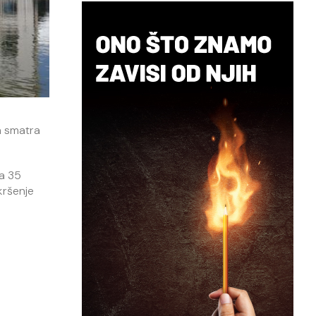
a smatra
na 35
kršenje