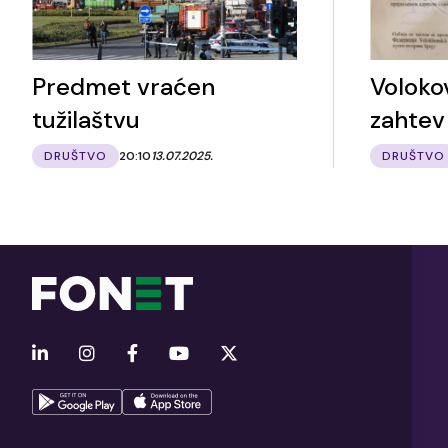
Predmet vraćen
Voloko
tužilaštvu
zahtev
DRUŠTVO
20:10
13.07.2025.
DRUŠTVO