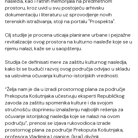
nasleđa, kao i ratnih memorijala na predmetnom
prostoru, kroz uvid u svu postojeću arhivsku
dokumentaciju i literaturu uz sprovodjenje novih
terenskih istraživanja, stoji na portalu "Prospekta".
Cilj studije je procena uticaja planirane urbane i pejzažne
revitalizacije ovog prostora na kulturno nasleđe koje se u
njemu nalazi, kaže se u saopštenju.
Studija će definisati mere za zaštitu kulturnog nasledja,
kako bi se budući razvoj ovog područja odvijao u skladu
sa uslovima očuvanja kulturno-istorijskih vrednosti.
“Želja nam je da u izradi prostornog plana za područje
Prekoputa Košutnjaka učestvuju eksperti Republičkog
zavoda za zaštitu spomenika kulture i da svojom
stručnošću doprinesu iznalaženju najboljih rešenja za
očuvanje istorijskog nasledja koje se nalazi na ovom
području”, prenosi se izjava rukovodioca izrade
prostornog plana za područje Prekoputa Košutnjaka,
profesora Vladimira Lojanice. (kraj) djv/mk