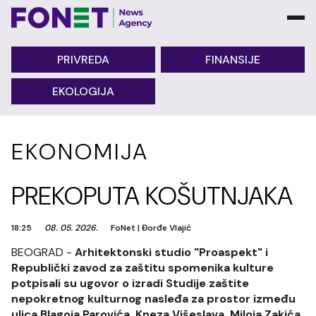
PRIVREDA
FINANSIJE
EKOLOGIJA
EKONOMIJA
PREKOPUTA KOŠUTNJAKA
18:25
08. 05. 2026.
FoNet
|
Đorđe Vlajić
BEOGRAD -
Arhitektonski studio "Proaspekt" i
Republički zavod za zaštitu spomenika kulture
potpisali su ugovor o izradi Studije zaštite
nepokretnog kulturnog nasleđa za prostor između
ulica Blagoja Parovića, Kneza Višeslava, Miloja Zakića