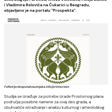
i Vladimira Rolovića na Čukarici u Beogradu,
objavljeno je na portalu "Prospekta".
FoNet/prekoputakosutnjaka.info/printscreen
Studija se izrađuje za potrebe izrade Prostornog plana
područja posebne namene za ovaj deo grada, a
obuhvatiće istraživanje i analizu kulturnog i arheološkog