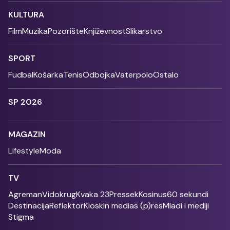
KULTURA
Film
Muzika
Pozorište
Književnost
Slikarstvo
SPORT
Fudbal
Košarka
Tenis
Odbojka
Vaterpolo
Ostalo
SP 2026
MAGAZIN
Lifestyle
Moda
TV
Agreman
Vidokrug
Kvaka 23
Pressek
Kosinus
60 sekundi
Destinacija
Reflektor
Kiosk
In medias (p)res
Mladi i mediji
Stigma