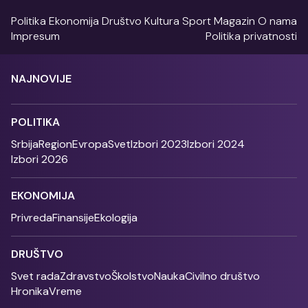
Politika
Ekonomija
Društvo
Kultura
Sport
Magazin
O nama
Impresum
Politika privatnosti
NAJNOVIJE
POLITIKA
Srbija
Region
Evropa
Svet
Izbori 2023
Izbori 2024
Izbori 2026
EKONOMIJA
Privreda
Finansije
Ekologija
DRUŠTVO
Svet rada
Zdravstvo
Školstvo
Nauka
Civilno društvo
Hronika
Vreme