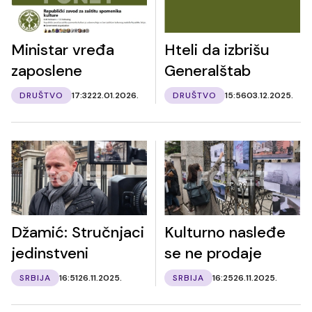
Ministar vređa
Hteli da izbrišu
zaposlene
Generalštab
DRUŠTVO
17:32
22.01.2026.
DRUŠTVO
15:56
03.12.2025.
Džamić: Stručnjaci
Kulturno nasleđe
jedinstveni
se ne prodaje
SRBIJA
16:51
26.11.2025.
SRBIJA
16:25
26.11.2025.