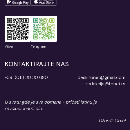
Viber
Telegram
KONTAKTIRAJTE NAS
+381 (011) 30 30 680
desk.fonet@gmail.com
redakcija@fonet.rs
U svetu gde je sve obmana - pričati istinu je
revolucionarni čin.
Džordž Orvel