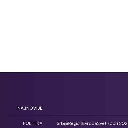
NAJNOVIJE
POLITIKA
Srbija
Region
Evropa
Svet
Izbori 202