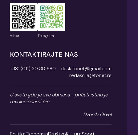
Viber
Telegram
KONTAKTIRAJTE NAS
+381 (011) 30 30 680
desk.fonet@gmail.com
redakcija@fonet.rs
U svetu gde je sve obmana - pričati istinu je
revolucionarni čin.
Džordž Orvel
Politika
Ekonomija
Društvo
Kultura
Sport