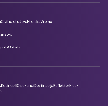
a
Civilno društvo
Hronika
Vreme
ikarstvo
rpolo
Ostalo
k
Kosinus
60 sekundi
Destinacija
Reflektor
Kiosk
a