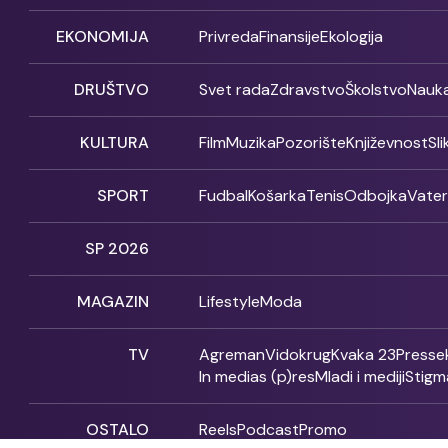
EKONOMIJA
Privreda
Finansije
Ekologija
DRUŠTVO
Svet rada
Zdravstvo
Školstvo
Nauk
KULTURA
Film
Muzika
Pozorište
Književnost
Sl
SPORT
Fudbal
Košarka
Tenis
Odbojka
Vate
SP 2026
MAGAZIN
Lifestyle
Moda
TV
Agreman
Vidokrug
Kvaka 23
Presse
In medias (p)res
Mladi i mediji
Stigm
OSTALO
Reels
Podcast
Promo