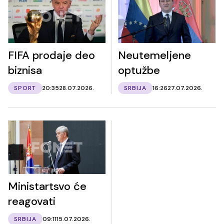
FIFA prodaje deo
Neutemeljene
biznisa
optužbe
SPORT
20:35
28.07.2026.
SRBIJA
16:26
27.07.2026.
Ministartsvo će
reagovati
SRBIJA
09:11
15.07.2026.