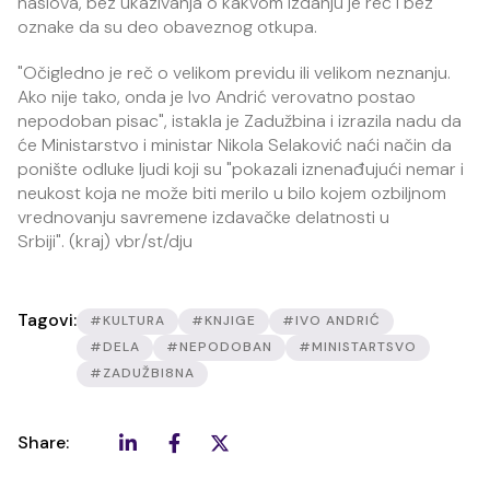
naslova, bez ukazivanja o kakvom izdanju je reč i bez
oznake da su deo obaveznog otkupa.
"Očigledno je reč o velikom previdu ili velikom neznanju.
Ako nije tako, onda je Ivo Andrić verovatno postao
nepodoban pisac", istakla je Zadužbina i izrazila nadu da
će Ministarstvo i ministar Nikola Selaković naći način da
ponište odluke ljudi koji su "pokazali iznenađujući nemar i
neukost koja ne može biti merilo u bilo kojem ozbiljnom
vrednovanju savremene izdavačke delatnosti u
Srbiji". (kraj) vbr/st/dju
Tagovi:
#KULTURA
#KNJIGE
#IVO ANDRIĆ
#DELA
#NEPODOBAN
#MINISTARTSVO
#ZADUŽBI8NA
Share: