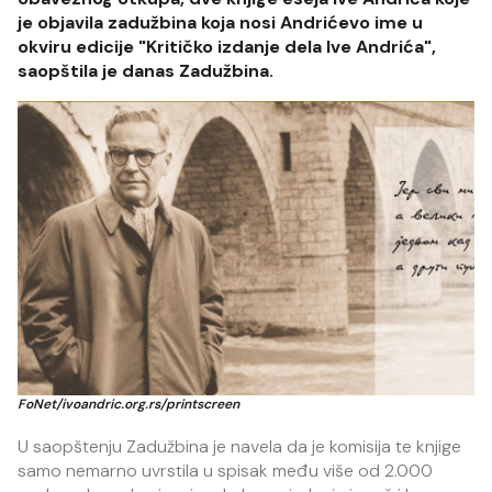
je objavila zadužbina koja nosi Andrićevo ime u
okviru edicije "Kritičko izdanje dela Ive Andrića",
saopštila je danas Zadužbina.
FoNet/ivoandric.org.rs/printscreen
U saopštenju Zadužbina je navela da je komisija te knjige
samo nemarno uvrstila u spisak među više od 2.000