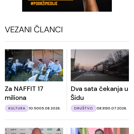
VEZANI ČLANCI
Za NAFFIT 17
Dva sata čekanja u
miliona
Šidu
KULTURA
10:50
05.08.2026.
DRUŠTVO
08:31
30.07.2026.