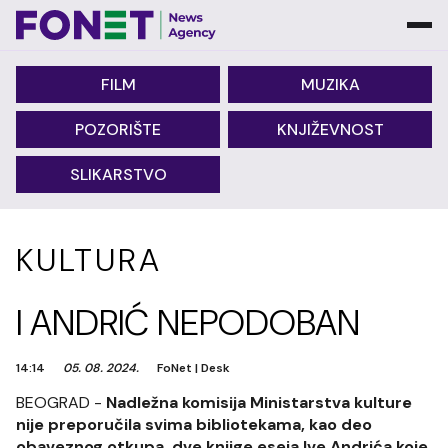
FILM
MUZIKA
POZORIŠTE
KNJIŽEVNOST
SLIKARSTVO
KULTURA
I ANDRIĆ NEPODOBAN
14:14
05. 08. 2024.
FoNet
|
Desk
BEOGRAD -
Nadležna komisija Ministarstva kulture
nije preporučila svima bibliotekama, kao deo
obaveznog otkupa, dve knjige eseja Ive Andrića koje