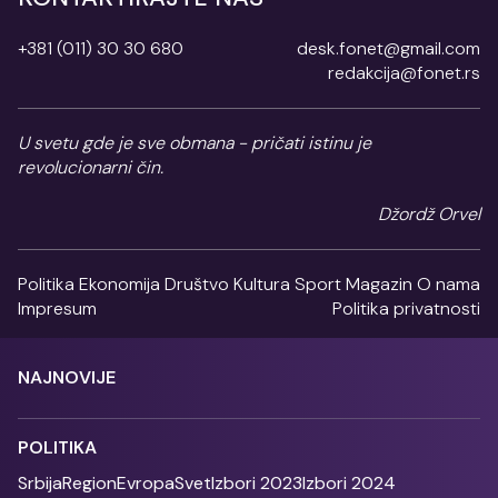
+381 (011) 30 30 680
desk.fonet@gmail.com
redakcija@fonet.rs
U svetu gde je sve obmana - pričati istinu je
revolucionarni čin.
Džordž Orvel
Politika
Ekonomija
Društvo
Kultura
Sport
Magazin
O nama
Impresum
Politika privatnosti
NAJNOVIJE
POLITIKA
Srbija
Region
Evropa
Svet
Izbori 2023
Izbori 2024