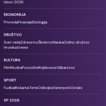
Izbori 2026
EKONOMIJA
Privreda
Finansije
Ekologija
DRUŠTVO
Svet rada
Zdravstvo
Školstvo
Nauka
Civilno društvo
Hronika
Vreme
KULTURA
Film
Muzika
Pozorište
Književnost
Slikarstvo
SPORT
Fudbal
Košarka
Tenis
Odbojka
Vaterpolo
Ostalo
SP 2026