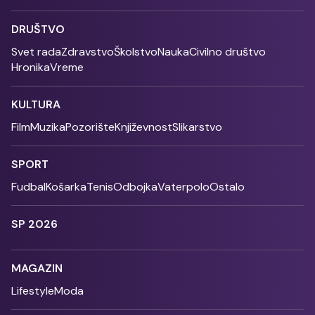
DRUŠTVO
Svet rada
Zdravstvo
Školstvo
Nauka
Civilno društvo
Hronika
Vreme
KULTURA
Film
Muzika
Pozorište
Književnost
Slikarstvo
SPORT
Fudbal
Košarka
Tenis
Odbojka
Vaterpolo
Ostalo
SP 2026
MAGAZIN
Lifestyle
Moda