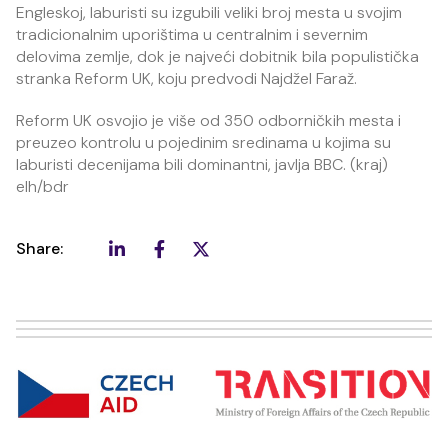
Engleskoj, laburisti su izgubili veliki broj mesta u svojim
tradicionalnim uporištima u centralnim i severnim
delovima zemlje, dok je najveći dobitnik bila populistička
stranka Reform UK, koju predvodi Najdžel Faraž.
Reform UK osvojio je više od 350 odborničkih mesta i
preuzeo kontrolu u pojedinim sredinama u kojima su
laburisti decenijama bili dominantni, javlja BBC. (kraj)
elh/bdr
Share: