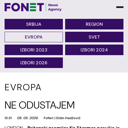
SRBIJA
REGION
EVROPA
SVET
IZBORI 2023
IZBORI 2024
IZBORI 2026
EVROPA
NE ODUSTAJEM
13:31
08. 05. 2026.
FoNet
|
Eldin Hadžović
LONDON -
Britanski premijer Kir Starmer poručio je