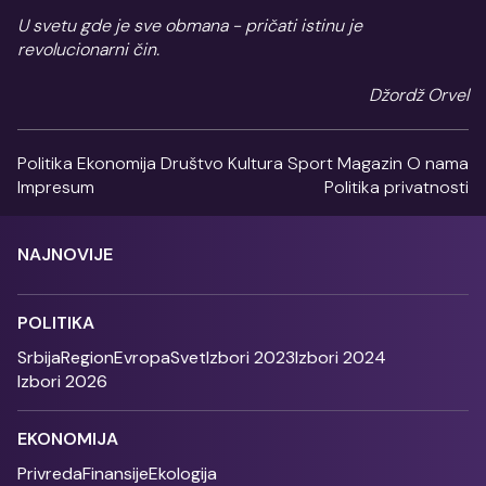
U svetu gde je sve obmana - pričati istinu je
revolucionarni čin.
Džordž Orvel
Politika
Ekonomija
Društvo
Kultura
Sport
Magazin
O nama
Impresum
Politika privatnosti
NAJNOVIJE
POLITIKA
Srbija
Region
Evropa
Svet
Izbori 2023
Izbori 2024
Izbori 2026
EKONOMIJA
Privreda
Finansije
Ekologija