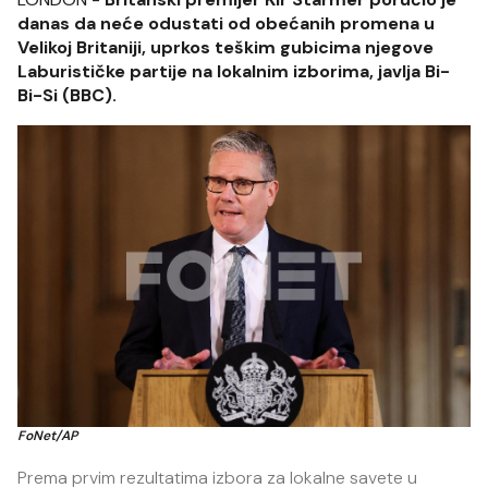
danas da neće odustati od obećanih promena u
Velikoj Britaniji, uprkos teškim gubicima njegove
Laburističke partije na lokalnim izborima, javlja Bi-
Bi-Si (BBC).
FoNet/AP
Prema prvim rezultatima izbora za lokalne savete u