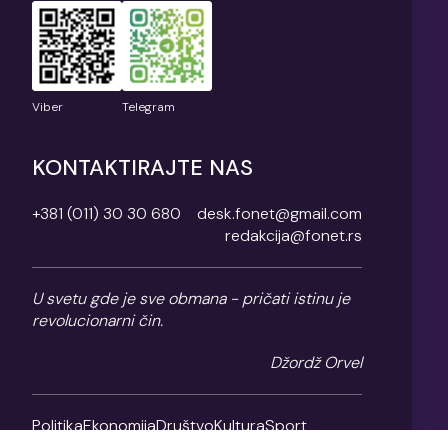
Viber
Telegram
KONTAKTIRAJTE NAS
+381 (011) 30 30 680
desk.fonet@gmail.com
redakcija@fonet.rs
U svetu gde je sve obmana - pričati istinu je
revolucionarni čin.
Džordž Orvel
Politika
Ekonomija
Društvo
Kultura
Sport
Magazin
O nama
Impresum
Politika privatnosti