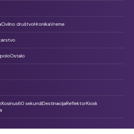
a
Civilno društvo
Hronika
Vreme
ikarstvo
rpolo
Ostalo
k
Kosinus
60 sekundi
Destinacija
Reflektor
Kiosk
a