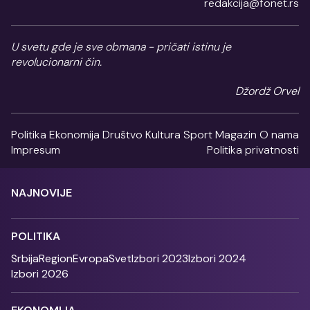
redakcija@fonet.rs
U svetu gde je sve obmana - pričati istinu je
revolucionarni čin.
Džordž Orvel
Politika
Ekonomija
Društvo
Kultura
Sport
Magazin
O nama
Impresum
Politika privatnosti
NAJNOVIJE
POLITIKA
Srbija
Region
Evropa
Svet
Izbori 2023
Izbori 2024
Izbori 2026