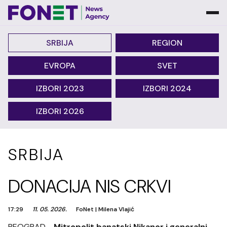
SRBIJA
REGION
EVROPA
SVET
IZBORI 2023
IZBORI 2024
IZBORI 2026
SRBIJA
DONACIJA NIS CRKVI
17:29
11. 05. 2026.
FoNet
|
Milena Vlajić
BEOGRAD -
Mitropolit banatski Nikanor i generalni