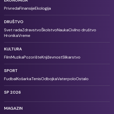
EKONOMIJA
Privreda
Finansije
Ekologija
DRUŠTVO
Svet rada
Zdravstvo
Školstvo
Nauka
Civilno društvo
Hronika
Vreme
KULTURA
Film
Muzika
Pozorište
Književnost
Slikarstvo
SPORT
Fudbal
Košarka
Tenis
Odbojka
Vaterpolo
Ostalo
SP 2026
MAGAZIN