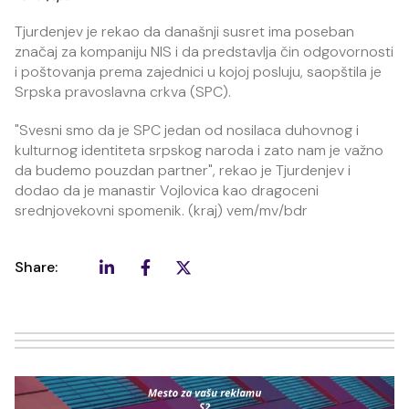
Tjurdenjev je rekao da današnji susret ima poseban
značaj za kompaniju NIS i da predstavlja čin odgovornosti
i poštovanja prema zajednici u kojoj posluju, saopštila je
Srpska pravoslavna crkva (SPC).
"Svesni smo da je SPC jedan od nosilaca duhovnog i
kulturnog identiteta srpskog naroda i zato nam je važno
da budemo pouzdan partner", rekao je Tjurdenjev i
dodao da je manastir Vojlovica kao dragoceni
srednjovekovni spomenik. (kraj) vem/mv/bdr
Share: