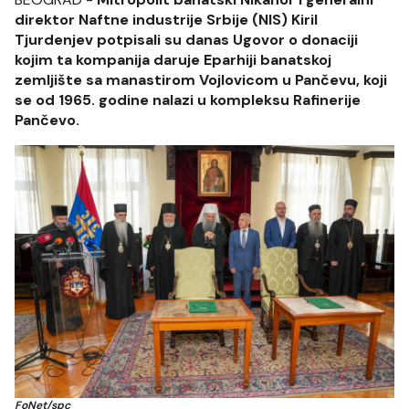
direktor Naftne industrije Srbije (NIS) Kiril
Tjurdenjev potpisali su danas Ugovor o donaciji
kojim ta kompanija daruje Eparhiji banatskoj
zemljište sa manastirom Vojlovicom u Pančevu, koji
se od 1965. godine nalazi u kompleksu Rafinerije
Pančevo.
FoNet/spc