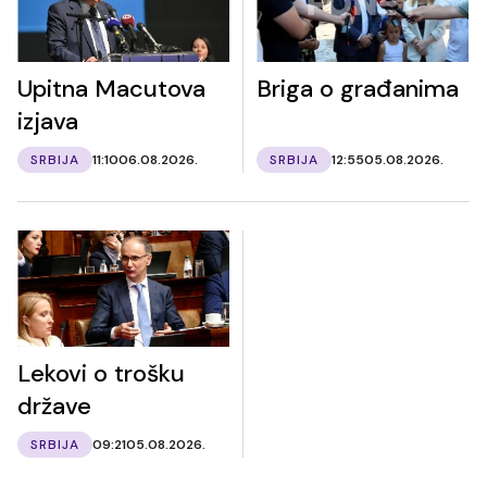
Upitna Macutova
Briga o građanima
izjava
SRBIJA
11:10
06.08.2026.
SRBIJA
12:55
05.08.2026.
Lekovi o trošku
države
SRBIJA
09:21
05.08.2026.