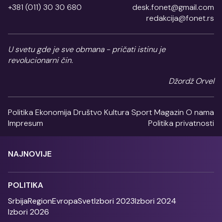
+381 (011) 30 30 680
desk.fonet@gmail.com
redakcija@fonet.rs
U svetu gde je sve obmana - pričati istinu je
revolucionarni čin.
Džordž Orvel
Politika
Ekonomija
Društvo
Kultura
Sport
Magazin
O nama
Impresum
Politika privatnosti
NAJNOVIJE
POLITIKA
Srbija
Region
Evropa
Svet
Izbori 2023
Izbori 2024
Izbori 2026