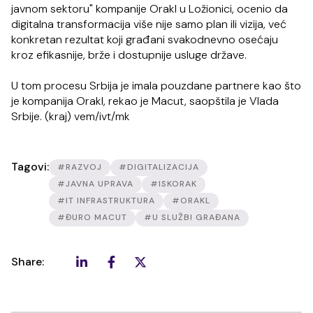
javnom sektoru" kompanije Orakl u Ložionici, ocenio da
digitalna transformacija više nije samo plan ili vizija, već
konkretan rezultat koji građani svakodnevno osećaju
kroz efikasnije, brže i dostupnije usluge države.
U tom procesu Srbija je imala pouzdane partnere kao što
je kompanija Orakl, rekao je Macut, saopštila je Vlada
Srbije. (kraj) vem/ivt/mk
Tagovi:
#RAZVOJ
#DIGITALIZACIJA
#JAVNA UPRAVA
#ISKORAK
#IT INFRASTRUKTURA
#ORAKL
#ĐURO MACUT
#U SLUŽBI GRAĐANA
Share: