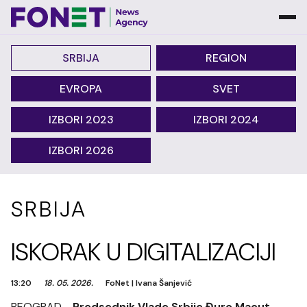
SRBIJA
REGION
EVROPA
SVET
IZBORI 2023
IZBORI 2024
IZBORI 2026
SRBIJA
ISKORAK U DIGITALIZACIJI
13:20
18. 05. 2026.
FoNet
|
Ivana Šanjević
BEOGRAD -
Predsednik Vlade Srbije Đuro Macut