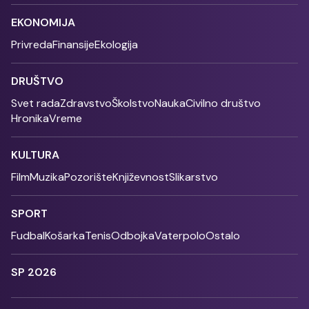
EKONOMIJA
Privreda
Finansije
Ekologija
DRUŠTVO
Svet rada
Zdravstvo
Školstvo
Nauka
Civilno društvo
Hronika
Vreme
KULTURA
Film
Muzika
Pozorište
Književnost
Slikarstvo
SPORT
Fudbal
Košarka
Tenis
Odbojka
Vaterpolo
Ostalo
SP 2026