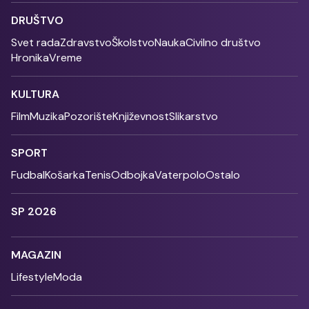
DRUŠTVO
Svet rada
Zdravstvo
Školstvo
Nauka
Civilno društvo
Hronika
Vreme
KULTURA
Film
Muzika
Pozorište
Književnost
Slikarstvo
SPORT
Fudbal
Košarka
Tenis
Odbojka
Vaterpolo
Ostalo
SP 2026
MAGAZIN
Lifestyle
Moda