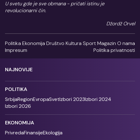
U svetu gde je sve obmana - pričati istinu je
revolucionarni čin.
Džordž Orvel
Politika
Ekonomija
Društvo
Kultura
Sport
Magazin
O nama
Impresum
Politika privatnosti
NAJNOVIJE
POLITIKA
Srbija
Region
Evropa
Svet
Izbori 2023
Izbori 2024
Izbori 2026
EKONOMIJA
Privreda
Finansije
Ekologija