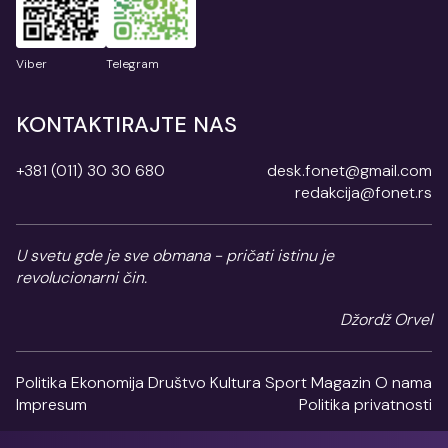
Viber
Telegram
KONTAKTIRAJTE NAS
+381 (011) 30 30 680
desk.fonet@gmail.com
redakcija@fonet.rs
U svetu gde je sve obmana - pričati istinu je
revolucionarni čin.
Džordž Orvel
Politika
Ekonomija
Društvo
Kultura
Sport
Magazin
O nama
Impresum
Politika privatnosti