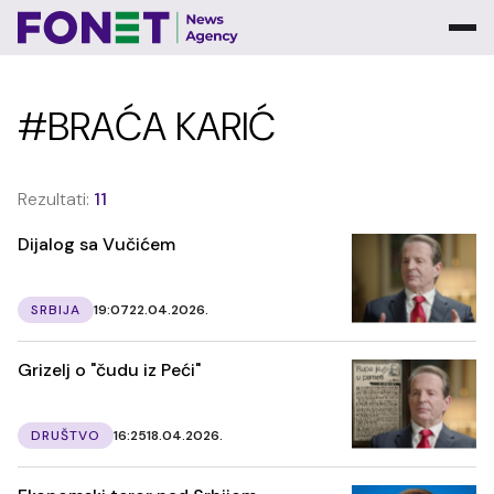
#BRAĆA KARIĆ
Rezultati:
11
Dijalog sa Vučićem
SRBIJA
19:07
22.04.2026.
Grizelj o "čudu iz Peći"
DRUŠTVO
16:25
18.04.2026.