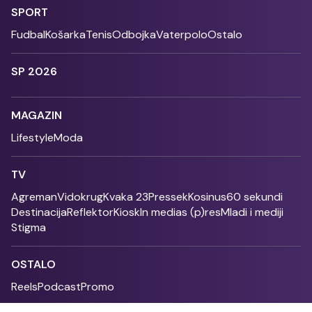
SPORT
Fudbal
Košarka
Tenis
Odbojka
Vaterpolo
Ostalo
SP 2026
MAGAZIN
Lifestyle
Moda
TV
Agreman
Vidokrug
Kvaka 23
Pressek
Kosinus
60 sekundi
Destinacija
Reflektor
Kiosk
In medias (p)res
Mladi i mediji
Stigma
OSTALO
Reels
Podcast
Promo