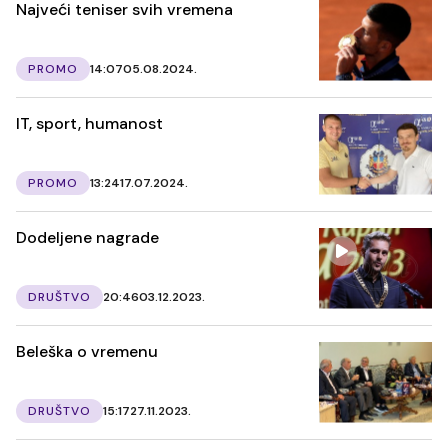
Najveći teniser svih vremena
PROMO
14:07
05.08.2024.
IT, sport, humanost
PROMO
13:24
17.07.2024.
Dodeljene nagrade
DRUŠTVO
20:46
03.12.2023.
Beleška o vremenu
DRUŠTVO
15:17
27.11.2023.