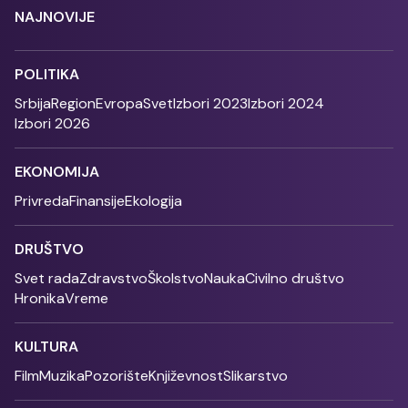
NAJNOVIJE
POLITIKA
Srbija
Region
Evropa
Svet
Izbori 2023
Izbori 2024
Izbori 2026
EKONOMIJA
Privreda
Finansije
Ekologija
DRUŠTVO
Svet rada
Zdravstvo
Školstvo
Nauka
Civilno društvo
Hronika
Vreme
KULTURA
Film
Muzika
Pozorište
Književnost
Slikarstvo