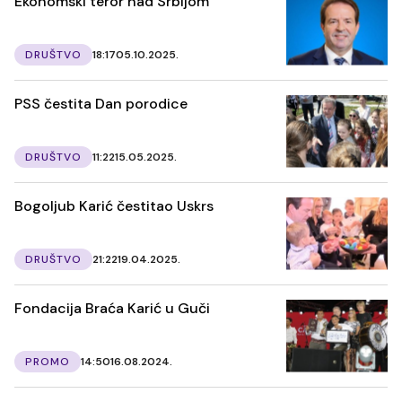
Ekonomski teror nad Srbijom
DRUŠTVO
18:17
05.10.2025.
PSS čestita Dan porodice
DRUŠTVO
11:22
15.05.2025.
Bogoljub Karić čestitao Uskrs
DRUŠTVO
21:22
19.04.2025.
Fondacija Braća Karić u Guči
PROMO
14:50
16.08.2024.