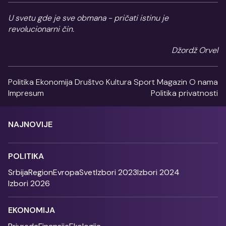
U svetu gde je sve obmana - pričati istinu je
revolucionarni čin.
Džordž Orvel
Politika
Ekonomija
Društvo
Kultura
Sport
Magazin
O nama
Impresum
Politika privatnosti
NAJNOVIJE
POLITIKA
Srbija
Region
Evropa
Svet
Izbori 2023
Izbori 2024
Izbori 2026
EKONOMIJA