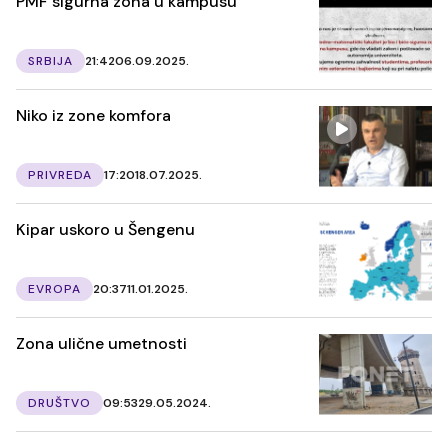
PMF sigurna zona u kampusu
SRBIJA
21:42
06.09.2025.
Niko iz zone komfora
PRIVREDA
17:20
18.07.2025.
Kipar uskoro u Šengenu
EVROPA
20:37
11.01.2025.
Zona ulične umetnosti
DRUŠTVO
09:53
29.05.2024.