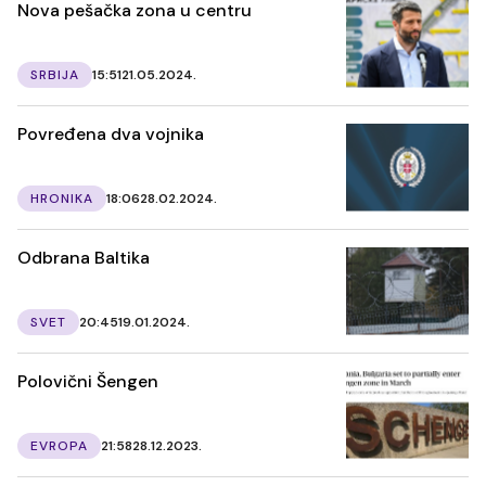
Nova pešačka zona u centru
SRBIJA
15:51
21.05.2024.
Povređena dva vojnika
HRONIKA
18:06
28.02.2024.
Odbrana Baltika
SVET
20:45
19.01.2024.
Polovični Šengen
EVROPA
21:58
28.12.2023.