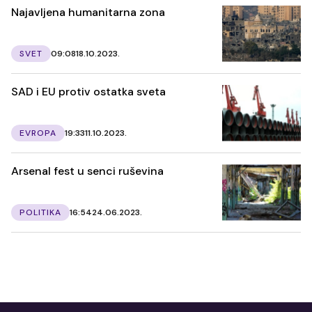
Najavljena humanitarna zona
SVET
09:08
18.10.2023.
SAD i EU protiv ostatka sveta
EVROPA
19:33
11.10.2023.
Arsenal fest u senci ruševina
POLITIKA
16:54
24.06.2023.