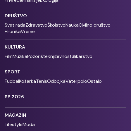
Privreda
Finansije
Ekologija
DRUŠTVO
Svet rada
Zdravstvo
Školstvo
Nauka
Civilno društvo
Hronika
Vreme
KULTURA
Film
Muzika
Pozorište
Književnost
Slikarstvo
SPORT
Fudbal
Košarka
Tenis
Odbojka
Vaterpolo
Ostalo
SP 2026
MAGAZIN
Lifestyle
Moda