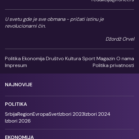
U svetu gde je sve obmana - pričati istinu je
revolucionarni čin.
Džordž Orvel
Politika
Ekonomija
Društvo
Kultura
Sport
Magazin
O nama
Impresum
Politika privatnosti
NAJNOVIJE
POLITIKA
Srbija
Region
Evropa
Svet
Izbori 2023
Izbori 2024
Izbori 2026
EKONOMIJA