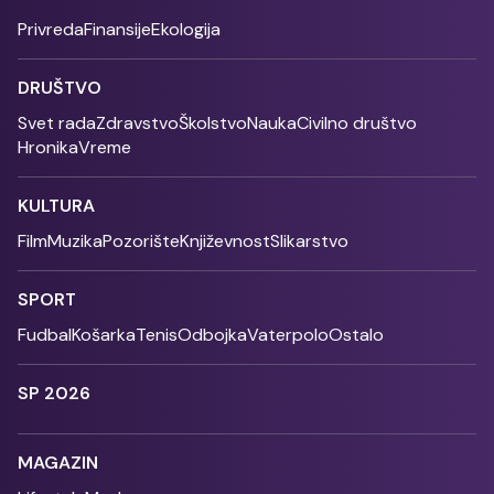
Privreda
Finansije
Ekologija
DRUŠTVO
Svet rada
Zdravstvo
Školstvo
Nauka
Civilno društvo
Hronika
Vreme
KULTURA
Film
Muzika
Pozorište
Književnost
Slikarstvo
SPORT
Fudbal
Košarka
Tenis
Odbojka
Vaterpolo
Ostalo
SP 2026
MAGAZIN