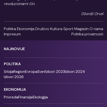
revolucionarni čin.
Džordž Orvel
Politika
Ekonomija
Društvo
Kultura
Sport
Magazin
O nama
Impresum
Politika privatnosti
NAJNOVIJE
POLITIKA
Srbija
Region
Evropa
Svet
Izbori 2023
Izbori 2024
Izbori 2026
EKONOMIJA
Privreda
Finansije
Ekologija