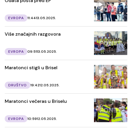
Odata pošta pred EP
EVROPA
11:44
13.05.2025.
Više značajnih razgovora
EVROPA
09:51
13.05.2025.
Maratonci stigli u Brisel
DRUŠTVO
19:42
12.05.2025.
Maratonci večeras u Briselu
EVROPA
10:59
12.05.2025.