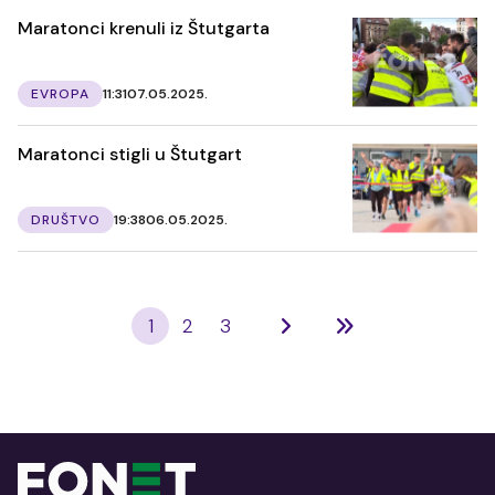
Maratonci krenuli iz Štutgarta
EVROPA
11:31
07.05.2025.
Maratonci stigli u Štutgart
DRUŠTVO
19:38
06.05.2025.
1
2
3