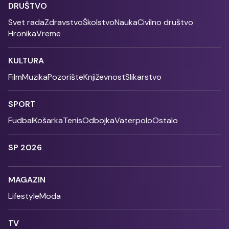
DRUŠTVO
Svet rada
Zdravstvo
Školstvo
Nauka
Civilno društvo
Hronika
Vreme
KULTURA
Film
Muzika
Pozorište
Književnost
Slikarstvo
SPORT
Fudbal
Košarka
Tenis
Odbojka
Vaterpolo
Ostalo
SP 2026
MAGAZIN
Lifestyle
Moda
TV