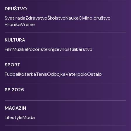
DRUŠTVO
Svet rada
Zdravstvo
Školstvo
Nauka
Civilno društvo
Hronika
Vreme
KULTURA
Film
Muzika
Pozorište
Književnost
Slikarstvo
SPORT
Fudbal
Košarka
Tenis
Odbojka
Vaterpolo
Ostalo
SP 2026
MAGAZIN
Lifestyle
Moda