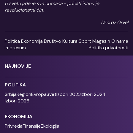
U svetu gde je sve obmana - pričati istinu je
revolucionarni čin.
Džordž Orvel
Politika
Ekonomija
Društvo
Kultura
Sport
Magazin
O nama
Impresum
Politika privatnosti
NAJNOVIJE
POLITIKA
Srbija
Region
Evropa
Svet
Izbori 2023
Izbori 2024
Izbori 2026
EKONOMIJA
Privreda
Finansije
Ekologija