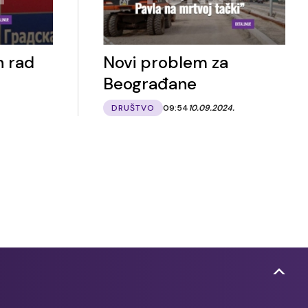
 rad
Novi problem za
Beograđane
DRUŠTVO
09:54
10.09.2024.