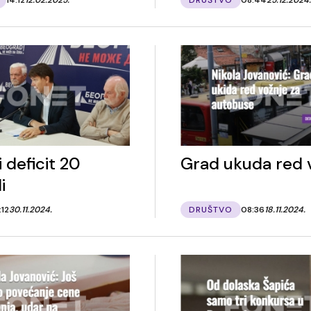
i deficit 20
Grad ukuda red 
i
:12
30.11.2024.
DRUŠTVO
08:36
18.11.2024.