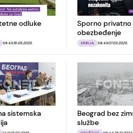
tetne odluke
Sporno privatno
obezbeđenje
08:43
19.05.2025.
SRBIJA
08:43
07.03.2025.
a sistemska
Beograd bez zim
ija
službe
14:12
12.02.2025.
DRUŠTVO
08:44
25.12.2024.