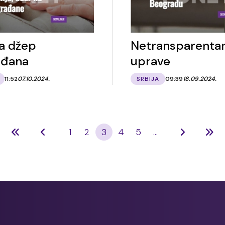
a džep
Netransparentan
ađana
uprave
11:52
07.10.2024.
SRBIJA
09:39
18.09.2024.
1
2
3
4
5
...