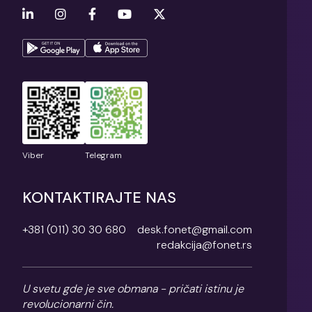
Viber
Telegram
KONTAKTIRAJTE NAS
+381 (011) 30 30 680
desk.fonet@gmail.com
redakcija@fonet.rs
U svetu gde je sve obmana - pričati istinu je
revolucionarni čin.