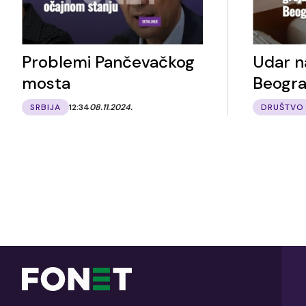
Problemi Pančevačkog
Udar n
mosta
Beogr
SRBIJA
12:34
08.11.2024.
DRUŠTVO