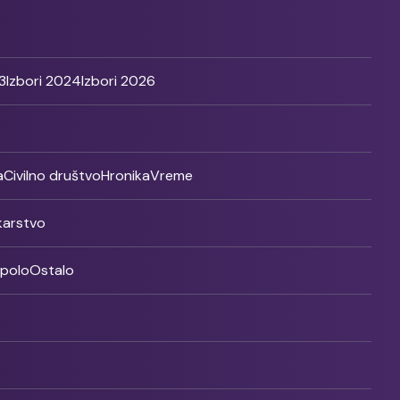
3
Izbori 2024
Izbori 2026
a
Civilno društvo
Hronika
Vreme
ikarstvo
rpolo
Ostalo