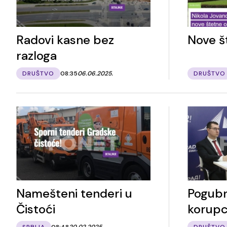
Radovi kasne bez
Nove š
razloga
DRUŠTVO
08:35
06.06.2025.
DRUŠTVO
Namešteni tenderi u
Pogubn
Čistoći
korupc
SRBIJA
08:48
20.02.2025.
DRUŠTVO