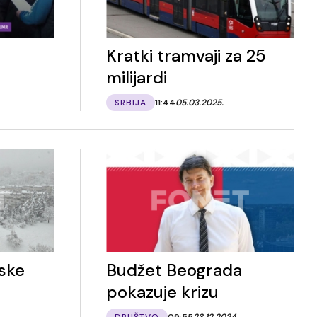
Kratki tramvaji za 25
milijardi
SRBIJA
11:44
05.03.2025.
ske
Budžet Beograda
pokazuje krizu
DRUŠTVO
09:55
23.12.2024.