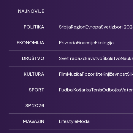
NAJNOVIJE
POLITIKA
Srbija
Region
Evropa
Svet
Izbori 202
EKONOMIJA
Privreda
Finansije
Ekologija
DRUŠTVO
Svet rada
Zdravstvo
Školstvo
Nauk
KULTURA
Film
Muzika
Pozorište
Književnost
Sl
SPORT
Fudbal
Košarka
Tenis
Odbojka
Vate
SP 2026
MAGAZIN
Lifestyle
Moda