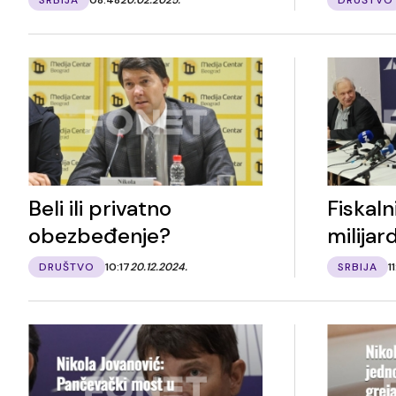
Beli ili privatno
Fiskaln
obezbeđenje?
milijard
DRUŠTVO
10:17
20.12.2024.
SRBIJA
11