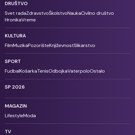
DRUŠTVO
Svet rada
Zdravstvo
Školstvo
Nauka
Civilno društvo
Hronika
Vreme
KULTURA
Film
Muzika
Pozorište
Književnost
Slikarstvo
SPORT
Fudbal
Košarka
Tenis
Odbojka
Vaterpolo
Ostalo
SP 2026
MAGAZIN
Lifestyle
Moda
TV