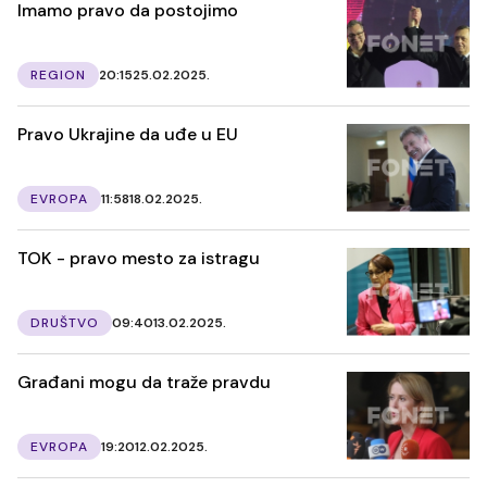
Imamo pravo da postojimo
REGION
20:15
25.02.2025.
Pravo Ukrajine da uđe u EU
EVROPA
11:58
18.02.2025.
TOK - pravo mesto za istragu
DRUŠTVO
09:40
13.02.2025.
Građani mogu da traže pravdu
EVROPA
19:20
12.02.2025.