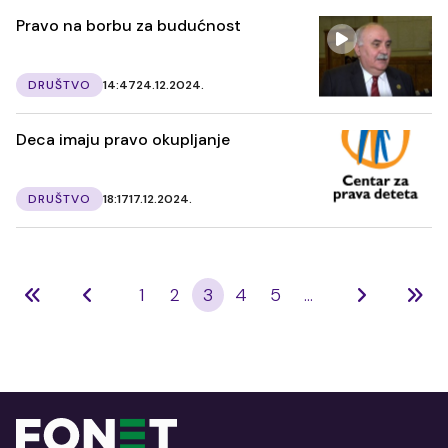
Pravo na borbu za budućnost
DRUŠTVO
14:47
24.12.2024.
Deca imaju pravo okupljanje
DRUŠTVO
18:17
17.12.2024.
1
2
3
4
5
...