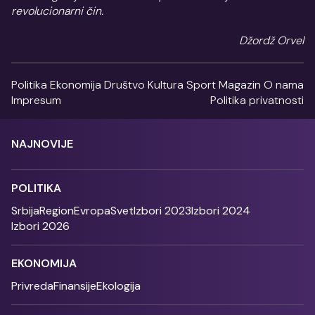
revolucionarni čin.
Džordž Orvel
Politika
Ekonomija
Društvo
Kultura
Sport
Magazin
O nama
Impresum
Politika privatnosti
NAJNOVIJE
POLITIKA
Srbija
Region
Evropa
Svet
Izbori 2023
Izbori 2024
Izbori 2026
EKONOMIJA
Privreda
Finansije
Ekologija