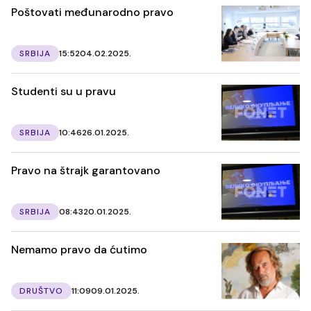
Poštovati međunarodno pravo
SRBIJA
15:52
04.02.2025.
Studenti su u pravu
SRBIJA
10:46
26.01.2025.
Pravo na štrajk garantovano
SRBIJA
08:43
20.01.2025.
Nemamo pravo da ćutimo
DRUŠTVO
11:09
09.01.2025.