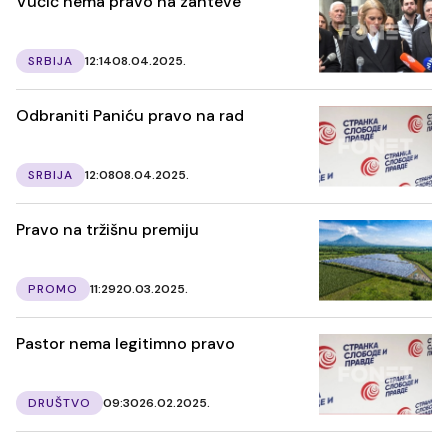
Vučić nema pravo na zahteve
SRBIJA
12:14
08.04.2025.
Odbraniti Paniću pravo na rad
SRBIJA
12:08
08.04.2025.
Pravo na tržišnu premiju
PROMO
11:29
20.03.2025.
Pastor nema legitimno pravo
DRUŠTVO
09:30
26.02.2025.