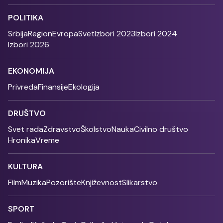
POLITIKA
Srbija
Region
Evropa
Svet
Izbori 2023
Izbori 2024
Izbori 2026
EKONOMIJA
Privreda
Finansije
Ekologija
DRUŠTVO
Svet rada
Zdravstvo
Školstvo
Nauka
Civilno društvo
Hronika
Vreme
KULTURA
Film
Muzika
Pozorište
Književnost
Slikarstvo
SPORT