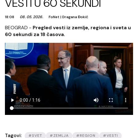
VESTI U 60 SEKUNDI
18:08
08. 05. 2026.
FoNet
|
Dragana Đokić
BEOGRAD -
Pregled vesti iz zemlje, regiona i sveta u
60 sekundi za 18 časova.
Tagovi:
#SVET
#ZEMLJA
#REGION
#VESTI