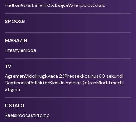
Fudbal
Košarka
Tenis
Odbojka
Vaterpolo
Ostalo
SP 2026
MAGAZIN
Lifestyle
Moda
TV
Agreman
Vidokrug
Kvaka 23
Pressek
Kosinus
60 sekundi
Destinacija
Reflektor
Kiosk
In medias (p)res
Mladi i mediji
Stigma
OSTALO
Reels
Podcast
Promo
Fonet - 2004 - 2026 - All rights reserved