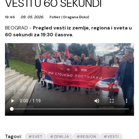
VESTI U 60 SEKUNDI
19:46
09. 05. 2026.
FoNet
|
Dragana Đokić
BEOGRAD -
Pregled vesti iz zemlje, regiona i sveta u
60 sekundi za 19:30 časova.
Tagovi:
#SVET
#ZEMLJA
#REGION
#VESTI