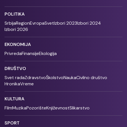
POLITIKA
Srbija
Region
Evropa
Svet
Izbori 2023
Izbori 2024
Izbori 2026
EKONOMIJA
Privreda
Finansije
Ekologija
DRUŠTVO
Svet rada
Zdravstvo
Školstvo
Nauka
Civilno društvo
Hronika
Vreme
KULTURA
Film
Muzika
Pozorište
Književnost
Slikarstvo
SPORT