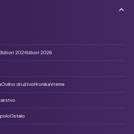
3
Izbori 2024
Izbori 2026
a
Civilno društvo
Hronika
Vreme
ikarstvo
rpolo
Ostalo