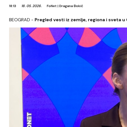
18:13
18. 05. 2026.
FoNet
|
Dragana Đokić
BEOGRAD -
Pregled vesti iz zemlje, regiona i sveta u