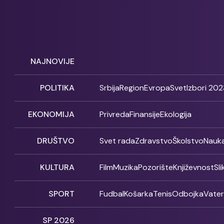
NAJNOVIJE
POLITIKA
Srbija
Region
Evropa
Svet
Izbori 202
EKONOMIJA
Privreda
Finansije
Ekologija
DRUŠTVO
Svet rada
Zdravstvo
Školstvo
Nauk
KULTURA
Film
Muzika
Pozorište
Književnost
Sl
SPORT
Fudbal
Košarka
Tenis
Odbojka
Vate
SP 2026