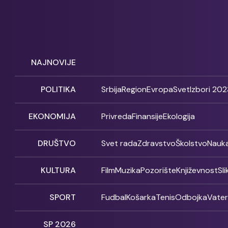
NAJNOVIJE
POLITIKA
Srbija
Region
Evropa
Svet
Izbori 202
EKONOMIJA
Privreda
Finansije
Ekologija
DRUŠTVO
Svet rada
Zdravstvo
Školstvo
Nauk
KULTURA
Film
Muzika
Pozorište
Književnost
Sl
SPORT
Fudbal
Košarka
Tenis
Odbojka
Vate
SP 2026