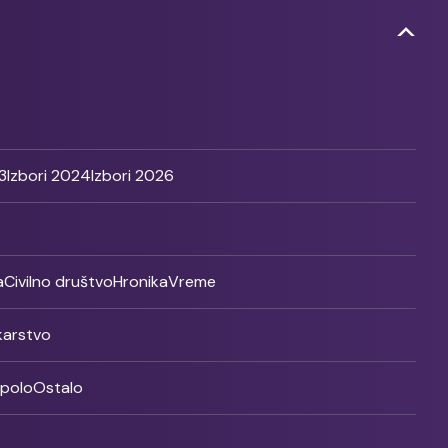
3
Izbori 2024
Izbori 2026
a
Civilno društvo
Hronika
Vreme
ikarstvo
rpolo
Ostalo