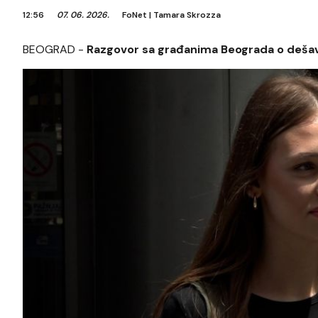
12:56
07. 06. 2026.
FoNet
|
Tamara Skrozza
BEOGRAD -
Razgovor sa građanima Beograda o dešavan