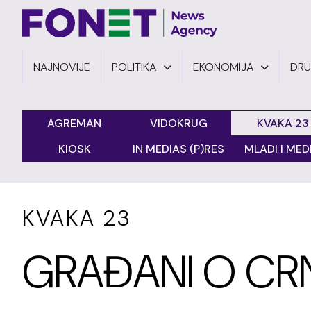
NAJNOVIJE
POLITIKA
EKONOMIJA
DR
AGREMAN
VIDOKRUG
KVAKA 23
KIOSK
IN MEDIAS (P)RES
MLADI I MEDI
KVAKA 23
GRAĐANI O CR