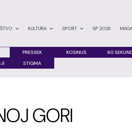
UŠTVO
KULTURA
SPORT
SP 2026
MAGA
PRESSEK
KOSINUS
60 SEKUND
JI
STIGMA
NOJ GORI