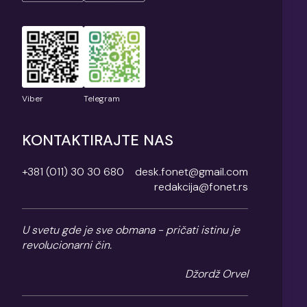
Viber
Telegram
KONTAKTIRAJTE NAS
+381 (011) 30 30 680
desk.fonet@gmail.com
redakcija@fonet.rs
U svetu gde je sve obmana - pričati istinu je
revolucionarni čin.
Džordž Orvel