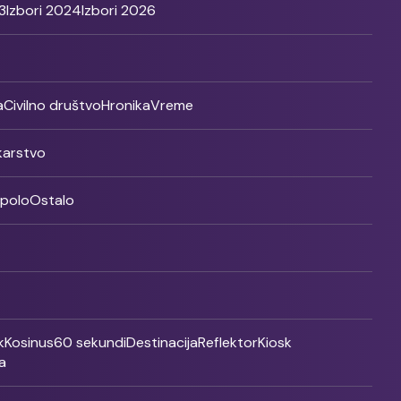
3
Izbori 2024
Izbori 2026
a
Civilno društvo
Hronika
Vreme
ikarstvo
rpolo
Ostalo
k
Kosinus
60 sekundi
Destinacija
Reflektor
Kiosk
a