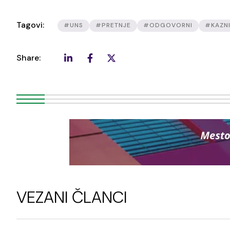
Tagovi:
#UNS
#PRETNJE
#ODGOVORNI
#KAZNI
Share:
VEZANI ČLANCI