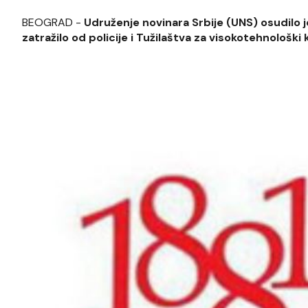
BEOGRAD -
Udruženje novinara Srbije (UNS) osudilo je
zatražilo od policije i Tužilaštva za visokotehnološk