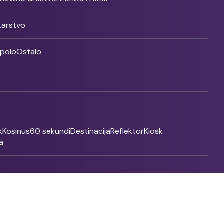
ikarstvo
rpolo
Ostalo
k
Kosinus
60 sekundi
Destinacija
Reflektor
Kiosk
a