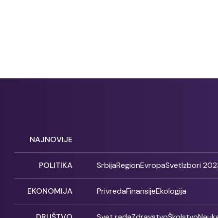
NAJNOVIJE
POLITIKA
Srbija
Region
Evropa
Svet
Izbori 202
EKONOMIJA
Privreda
Finansije
Ekologija
DRUŠTVO
Svet rada
Zdravstvo
Školstvo
Nauk