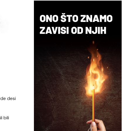
vde desi
 bili