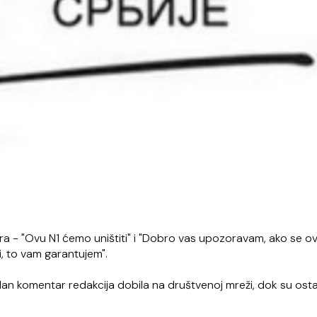
a - "Ovu N1 ćemo uništiti" i "Dobro vas upozoravam, ako se o
i, to vam garantujem".
an komentar redakcija dobila na društvenoj mreži, dok su ostali