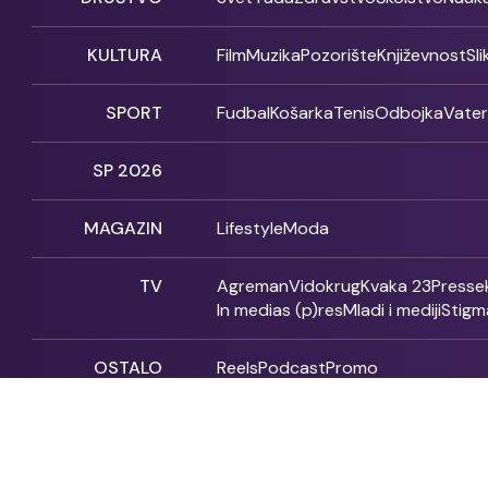
KULTURA
Film
Muzika
Pozorište
Književnost
Sl
SPORT
Fudbal
Košarka
Tenis
Odbojka
Vate
SP 2026
MAGAZIN
Lifestyle
Moda
TV
Agreman
Vidokrug
Kvaka 23
Presse
In medias (p)res
Mladi i mediji
Stigm
OSTALO
Reels
Podcast
Promo
Fonet - 2004 - 2026 - All rights reserved