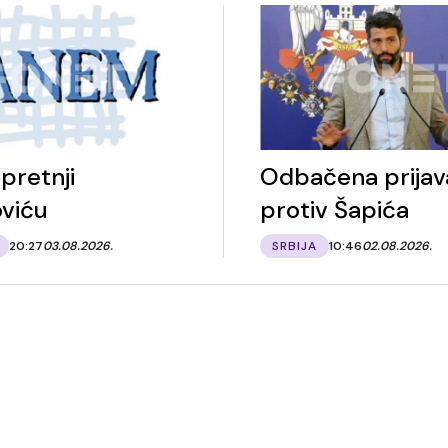
pretnji
Odbačena prijav
oviću
protiv Šapića
20:27
03.08.2026.
SRBIJA
10:46
02.08.2026.