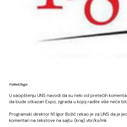
FoNet/logo
U saopštenju UNS navodi da su neki od pretećih komentar
da bude otkazan Expo, zgrada u kojoj radite više neće bit
Programski direktor N1 Igor Božić rekao je za UNS da je jed
komentari na tekstove na sajtu. (kraj) vbr/ks/mk