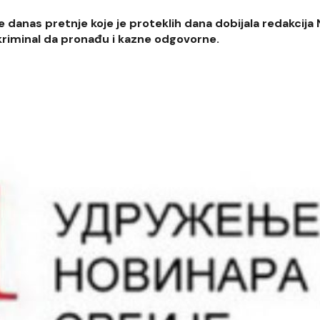
 danas pretnje koje je proteklih dana dobijala redakcija N
i kriminal da pronađu i kazne odgovorne.