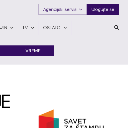
Agencijski servisi
Ulogujte se
ZIN
TV
OSTALO
VREME
JE