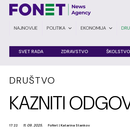
NAJNOVIJE
POLITIKA
EKONOMIJA
DR
SVET RADA
ZDRAVSTVO
ŠKOLSTV
DRUŠTVO
KAZNITI ODGO
17:22
11. 09. 2025.
FoNet
|
Katarina Stankov