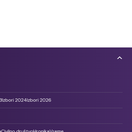
3
Izbori 2024
Izbori 2026
a
Civilno društvo
Hronika
Vreme