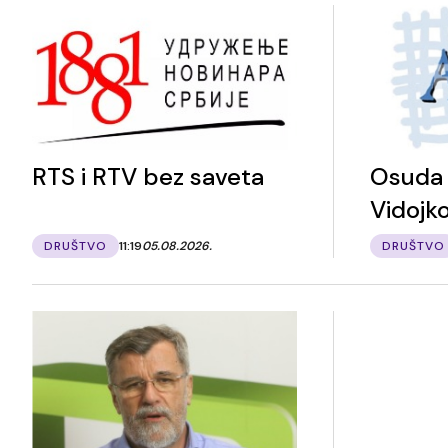
RTS i RTV bez saveta
Osuda 
Vidojk
DRUŠTVO
11:19
05.08.2026.
DRUŠTVO