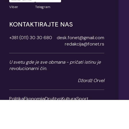
Viber
Telegram
KONTAKTIRAJTE NAS
+381 (011) 30 30 680
desk.fonet@gmail.com
redakcija@fonet.rs
U svetu gde je sve obmana - pričati istinu je
revolucionarni čin.
Džordž Orvel
Politika
Ekonomija
Društvo
Kultura
Sport
Magazin
O nama
Impresum
Politika privatnosti