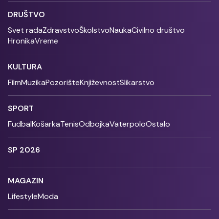
DRUŠTVO
Svet rada
Zdravstvo
Školstvo
Nauka
Civilno društvo
Hronika
Vreme
KULTURA
Film
Muzika
Pozorište
Književnost
Slikarstvo
SPORT
Fudbal
Košarka
Tenis
Odbojka
Vaterpolo
Ostalo
SP 2026
MAGAZIN
Lifestyle
Moda