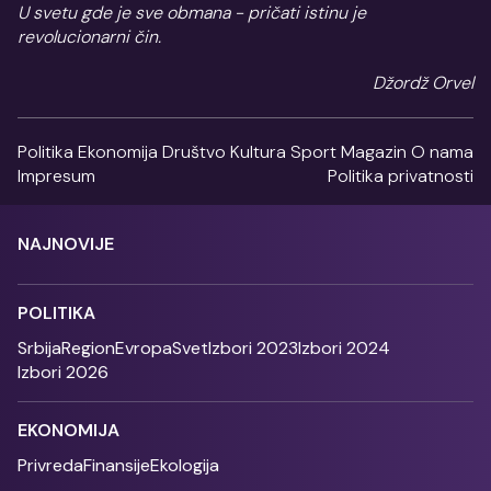
U svetu gde je sve obmana - pričati istinu je
revolucionarni čin.
Džordž Orvel
Politika
Ekonomija
Društvo
Kultura
Sport
Magazin
O nama
Impresum
Politika privatnosti
NAJNOVIJE
POLITIKA
Srbija
Region
Evropa
Svet
Izbori 2023
Izbori 2024
Izbori 2026
EKONOMIJA
Privreda
Finansije
Ekologija