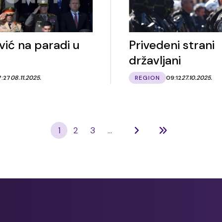
vić na paradi u
Privedeni strani
državljani
7:27
08.11.2025.
REGION
09:12
27.10.2025.
1
2
3
...