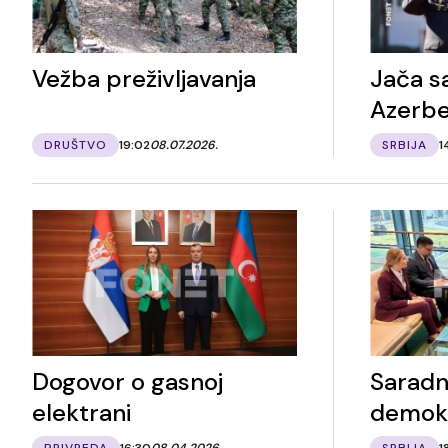
Vežba preživljavanja
Jača s
Azerb
DRUŠTVO
19:02
08.07.2026.
SRBIJA
1
Dogovor o gasnoj
Saradnj
elektrani
demokr
PRIVREDA
16:30
08.04.2026.
SRBIJA
1