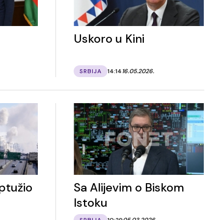
Uskoro u Kini
SRBIJA
14:14
16.05.2026.
ptužio
Sa Alijevim o Biskom
Istoku
SRBIJA
10:29
05.03.2026.