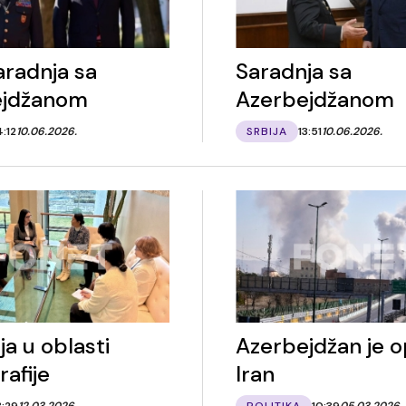
aradnja sa
Saradnja sa
ejdžanom
Azerbejdžanom
4:12
10.06.2026.
SRBIJA
13:51
10.06.2026.
a u oblasti
Azerbejdžan je o
afije
Iran
8:29
12.03.2026.
POLITIKA
10:39
05.03.2026.