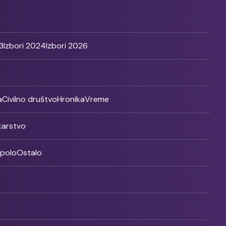
3
Izbori 2024
Izbori 2026
a
Civilno društvo
Hronika
Vreme
ikarstvo
rpolo
Ostalo