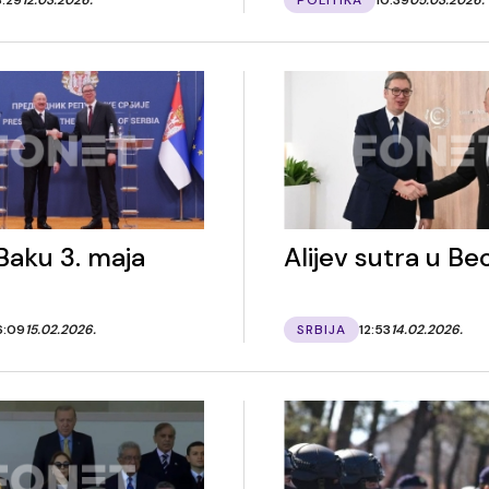
Baku 3. maja
Alijev sutra u B
6:09
15.02.2026.
SRBIJA
12:53
14.02.2026.