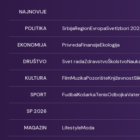
NAJNOVIJE
POLITIKA
Srbija
Region
Evropa
Svet
Izbori 202
EKONOMIJA
Privreda
Finansije
Ekologija
DRUŠTVO
Svet rada
Zdravstvo
Školstvo
Nauk
KULTURA
Film
Muzika
Pozorište
Književnost
Sl
SPORT
Fudbal
Košarka
Tenis
Odbojka
Vate
SP 2026
MAGAZIN
Lifestyle
Moda