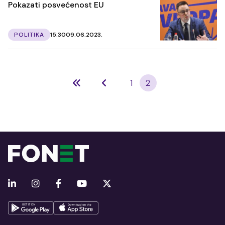
Pokazati posvećenost EU
POLITIKA
15:30
09.06.2023.
1
2