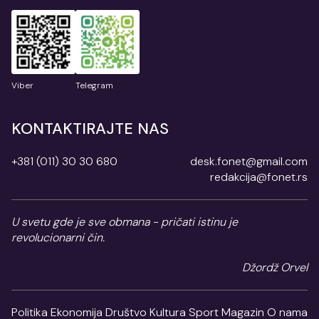
Viber
Telegram
KONTAKTIRAJTE NAS
+381 (011) 30 30 680
desk.fonet@gmail.com
redakcija@fonet.rs
U svetu gde je sve obmana - pričati istinu je
revolucionarni čin.
Džordž Orvel
Politika
Ekonomija
Društvo
Kultura
Sport
Magazin
O nama