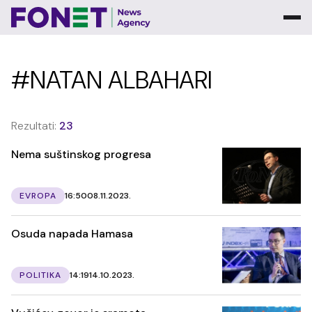
#NATAN ALBAHARI
Rezultati:
23
Nema suštinskog progresa
EVROPA
16:50
08.11.2023.
Osuda napada Hamasa
POLITIKA
14:19
14.10.2023.