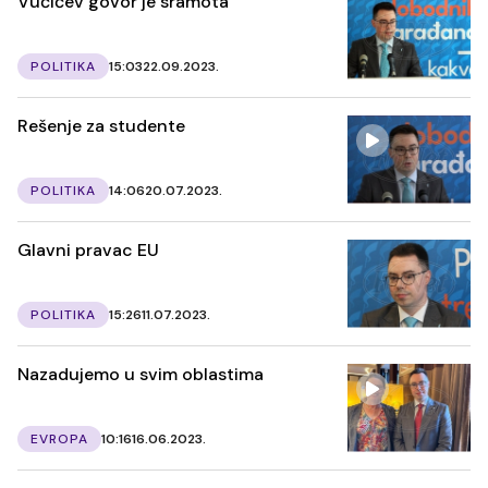
Vučićev govor je sramota
POLITIKA
15:03
22.09.2023.
Rešenje za studente
POLITIKA
14:06
20.07.2023.
Glavni pravac EU
POLITIKA
15:26
11.07.2023.
Nazadujemo u svim oblastima
EVROPA
10:16
16.06.2023.