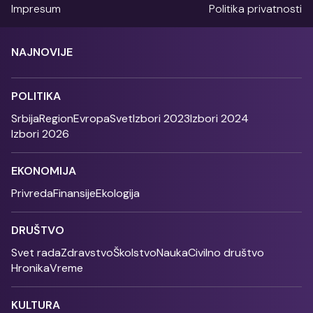
Impresum
Politika privatnosti
NAJNOVIJE
POLITIKA
Srbija
Region
Evropa
Svet
Izbori 2023
Izbori 2024
Izbori 2026
EKONOMIJA
Privreda
Finansije
Ekologija
DRUŠTVO
Svet rada
Zdravstvo
Školstvo
Nauka
Civilno društvo
Hronika
Vreme
KULTURA