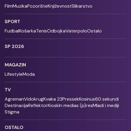
Film
Muzika
Pozorište
Književnost
Slikarstvo
SPORT
Fudbal
Košarka
Tenis
Odbojka
Vaterpolo
Ostalo
SP 2026
MAGAZIN
Lifestyle
Moda
TV
Agreman
Vidokrug
Kvaka 23
Pressek
Kosinus
60 sekundi
Destinacija
Reflektor
Kiosk
In medias (p)res
Mladi i mediji
Stigma
OSTALO