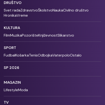
DRUŠTVO
Svet rada
Zdravstvo
Školstvo
Nauka
Civilno društvo
Hronika
Vreme
KULTURA
Film
Muzika
Pozorište
Književnost
Slikarstvo
SPORT
Fudbal
Košarka
Tenis
Odbojka
Vaterpolo
Ostalo
SP 2026
MAGAZIN
Lifestyle
Moda
TV