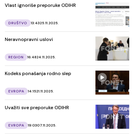
Vlast ignoriše preporuke ODIHR
DRUŠTVO
13:43
25.11.2025.
Neravnopravni uslovi
REGION
16:48
24.11.2025.
Kodeks ponašanja rodno slep
EVROPA
14:15
21.11.2025.
Uvažiti sve preporuke ODIHR
EVROPA
19:03
07.11.2025.