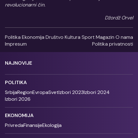
revolucionarni čin.
Džordž Orvel
Politika
Ekonomija
Društvo
Kultura
Sport
Magazin
O nama
Impresum
Politika privatnosti
NAJNOVIJE
POLITIKA
Srbija
Region
Evropa
Svet
Izbori 2023
Izbori 2024
Izbori 2026
EKONOMIJA
Privreda
Finansije
Ekologija