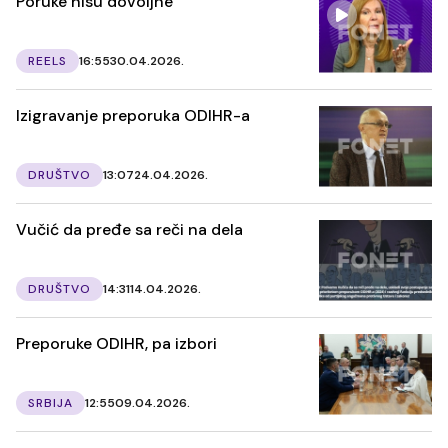
Poruke nisu dovoljne
REELS
16:55
30.04.2026.
Izigravanje preporuka ODIHR-a
DRUŠTVO
13:07
24.04.2026.
Vučić da pređe sa reči na dela
DRUŠTVO
14:31
14.04.2026.
Preporuke ODIHR, pa izbori
SRBIJA
12:55
09.04.2026.